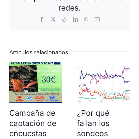
redes.
Facebook
X
Reddit
LinkedIn
WhatsApp
Correo
electrónico
Artículos relacionados
Campaña de
¿Por qué
captación de
fallan los
encuestas
sondeos