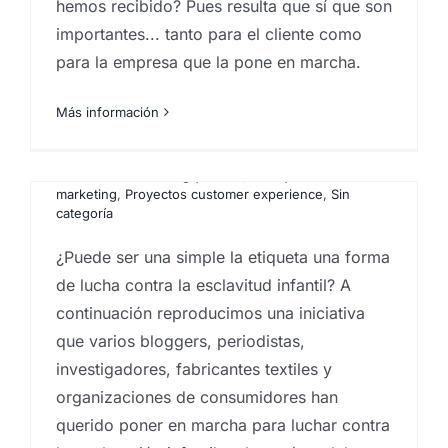
hemos recibido? Pues resulta que sí que son
importantes... tanto para el cliente como
para la empresa que la pone en marcha.
La etiqueta como ejemplo
de lucha contra la
Más información
esclavitud infantil
Comportamiento del
Por
Eureka Marketing
|
abril 8, 2016
|
Consultoría de
consumidor y tecnología.
marketing
,
Proyectos customer experience
,
Sin
categoría
Lo costoso que es vivir de
espaldas a Internet
¿Puede ser una simple la etiqueta una forma
de lucha contra la esclavitud infantil? A
Por
Eureka Marketing
|
agosto 14, 2015
|
Agencia de
marketing en las Islas Canarias
,
comportamiento del
continuación reproducimos una iniciativa
consumidor
,
Customer experience
,
Estudio de
que varios bloggers, periodistas,
reputación corporativa
,
Guest experience
,
Islas
Canarias
,
Marketeros
,
Proyectos customer
investigadores, fabricantes textiles y
experience
organizaciones de consumidores han
querido poner en marcha para luchar contra
Me hago eco aquí de un artículo de El