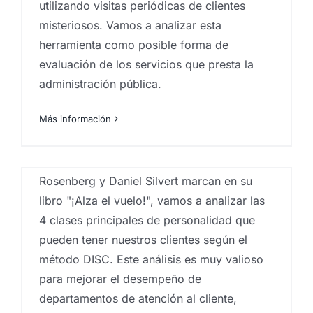
utilizando visitas periódicas de clientes
comportamiento del
misteriosos. Vamos a analizar esta
consumidor
herramienta como posible forma de
evaluación de los servicios que presta la
Por
Eureka Marketing
|
mayo 21, 2021
|
centro
investigaciones sociológicas
,
comportamiento del
administración pública.
consumidor
,
Estudios cualitativos
,
estudios
socioeconómicos
,
Guest experience
,
Investigaciones
sociologicas
,
Marketeros
,
marketing Canarias
,
Más información
Proyectos customer experience
A partir de las directrices que Merrick
Rosenberg y Daniel Silvert marcan en su
libro "¡Alza el vuelo!", vamos a analizar las
4 clases principales de personalidad que
pueden tener nuestros clientes según el
método DISC. Este análisis es muy valioso
para mejorar el desempeño de
departamentos de atención al cliente,