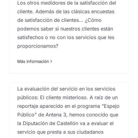
Los otros medidores de la satisfacción del
Por
Eureka Marketing
|
julio 2, 2021
|
Agencia de
cliente. Además de las clásicas encuestas
marketing en las Islas Canarias
,
comportamiento del
consumidor
,
Consultoría de marketing
,
Customer
de satisfacción de clientes... ¿Cómo
experience
,
Estudios cualitativos
,
Guest experience
,
podemos saber si nuestros clientes están
Instituto de investigación de mercados
,
Investigaciones sociologicas
,
Mystery Shopper
,
satisfechos o no con los servicios que les
Proveedores Contratos menores instituciones
proporcionamos?
públicas
,
Proveedores Contratos menores
organizaciones públicas
,
Proveedores en licitaciones
Gobierno de Canarias
,
Proveedores en licitaciones
Más información
públicas
,
Proveedores instituciones públicas
,
Proveedores organismos públicos
,
Proyectos
customer experience
La evaluación del servicio en los servicios
públicos: El cliente misterioso. A raíz de un
reportaje aparecido en el programa "Espejo
Público" de Antena 3, hemos conocido que
la Diputación de Castellón va a evaluar el
servicio que presta a sus ciudadanos
El método DISC de