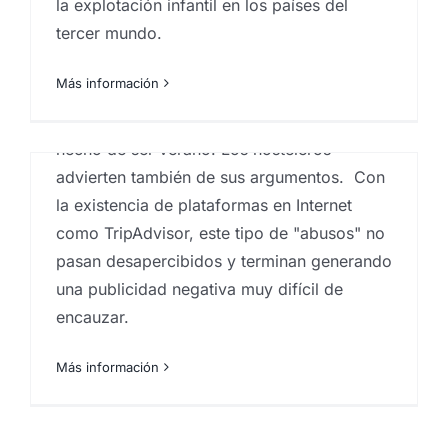
la explotación infantil en los países del
Confidencial sobre las "Clavadas del
tercer mundo.
Verano", es decir, el aumento de precios
que existe en las zonas turísticas de toda
Más información
España en el ámbito de la hostelería.Unos
dicen que pagan el sitio, otros que pagan el
hecho de ser verano. Los hosteleros
advierten también de sus argumentos. Con
la existencia de plataformas en Internet
como TripAdvisor, este tipo de "abusos" no
pasan desapercibidos y terminan generando
una publicidad negativa muy difícil de
encauzar.
Más información