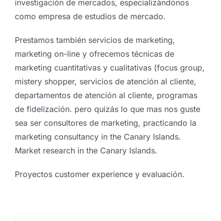
investigación de mercados, especializándonos
como empresa de estudios de mercado.
Prestamos también servicios de marketing,
marketing on-line y ofrecemos técnicas de
marketing cuantitativas y cualitativas (focus group,
mistery shopper, servicios de atención al cliente,
departamentos de atención al cliente, programas
de fidelización. pero quizás lo que mas nos guste
sea ser consultores de marketing, practicando la
marketing consultancy in the Canary Islands.
Market research in the Canary Islands.
Los otros medidores de la
satisfacción del cliente
Proyectos customer experience y evaluación.
Evaluación de los servicios
Por
Eureka Marketing
|
octubre 11, 2021
|
Customer
públicos. El cliente
experience
,
Guest experience
,
Proyectos customer
experience
misterioso.