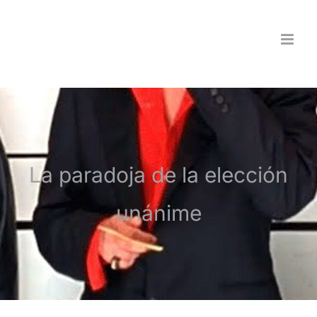
Saltar
al
contenido
La paradoja de la elección
unánime