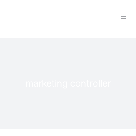
Saltar
al
contenido
marketing controller