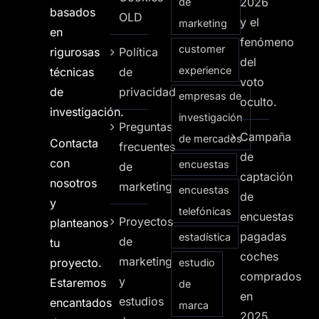
2026
de
basados
OLD
y el
marketing
en
fenómeno
customer
rigurosas
Política
del
experience
técnicas
de
voto
de
privacidad
empresas de
oculto.
investigación.
investigación
Preguntas
Campaña
de mercados
Contacta
frecuentes
de
con
encuestas
de
captación
nosotros
marketing
encuestas
de
y
telefónicas
encuestas
Proyectos
planteanos
pagadas
estadística
de
tu
coches
marketing
proyecto.
estudio
comprados
y
Estaremos
de
en
estudios
encantados
marca
2025