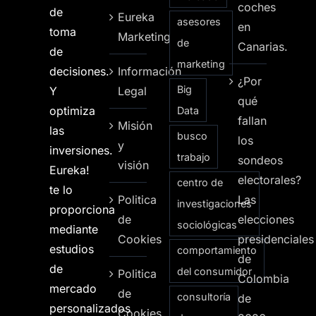
coches
de
Eureka
asesores
en
toma
Marketing
de
Canarias.
de
marketing
decisiones.
Información
¿Por
Big
Y
Legal
qué
optimiza
Data
fallan
Misión
las
busco
los
y
inversiones.
trabajo
sondeos
visión
Eureka!
electorales?
centro de
te lo
Politica
Las
investigaciones
proporciona
de
elecciones
sociológicas
mediante
Cookies
presidenciales
estudios
comportamiento
de
de
del consumidor
Politica
Colombia
mercado
de
consultoría
de
personalizados
Cookies