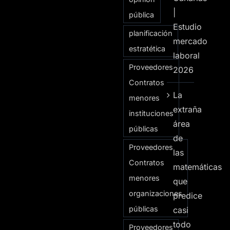
|
pública
Estudio
planificación
mercado
estratética
laboral
Proveedores
2026
Contratos
La
menores
extraña
instituciones
área
públicas
de
Proveedores
las
Contratos
matemáticas
menores
que
organizaciones
predice
públicas
casi
todo
Proveedores