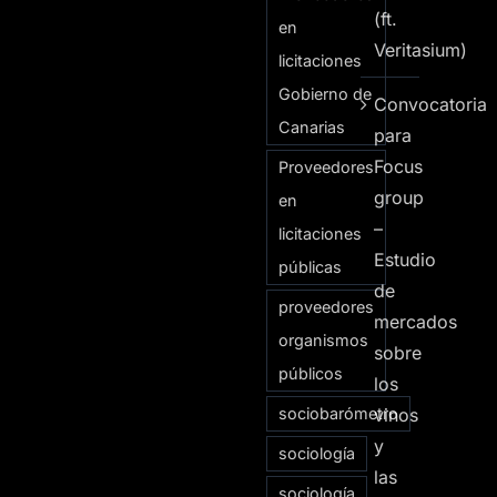
(ft.
en
Veritasium)
licitaciones
Gobierno de
Convocatoria
Canarias
para
Focus
Proveedores
group
en
–
licitaciones
Estudio
públicas
de
proveedores
mercados
organismos
sobre
públicos
los
sociobarómetro
vinos
y
sociología
las
sociología