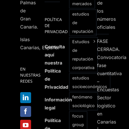
Palmas
de
mercados
de
los
estudios
Gran
números
POLÍTICA
de
DE
Canaria.
oficiales
PRIVACIDAD
reputación
Islas
FASE
Estudios
Consulta
Canarias, España.
CERRADA.
de
aquí
Convocatoria
reputación
nuestra
fase
corporativa
EN
Política
cuantitativa
NUESTRAS
estudios
de
REDES
–
Privacidad
socioeconómicos
Encuestas
fenómeno
Sector
Información
logístico
sociológico
legal
en
focus
Política
Canarias
group
de