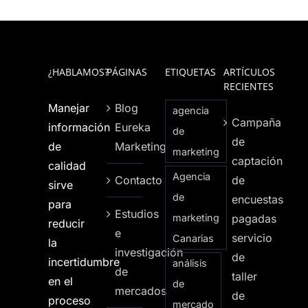
¿HABLAMOS?
PÁGINAS
ETIQUETAS
ARTÍCULOS
RECIENTES
Manejar
Blog
agencia
Campaña
información
Eureka
de
de
de
Marketing
marketing
captación
calidad
Agencia
Contacto
de
sirve
de
encuestas
para
Estudios
marketing
pagadas
reducir
e
servicio
Canarias
la
investigación
de
incertidumbre
análisis
de
taller
en el
de
mercados
de
proceso
mercado