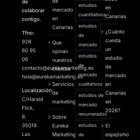
de
de
estudios
en
mercado
colaborar
cuantitativos
Canarias
en
contigo.
estudios
Canarias
¿Cuánto
Tfno:
de
cuesta
928
Que
mercado
un
60 95
opinan
estudios
estudio
06
nuestros
de
de
contacto@eurekamarketing.es
clientes
mercado
mercado
hola@eurekamarketing.es
Servicios
en
cualitativos
Localización:
de
Canarias
estudios de
C/Harald
marketing
en
mercado
Flick,
2026?
renumerados
8.
Sobre
35019.
Eureka
estudios
El
Las
Marketing
espejismo
de