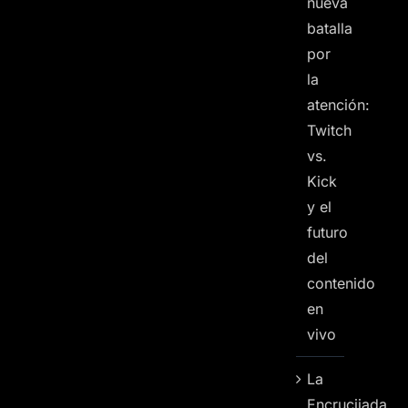
nueva
batalla
por
la
atención:
Twitch
vs.
Kick
y el
futuro
del
contenido
en
vivo
La
Encrucijada