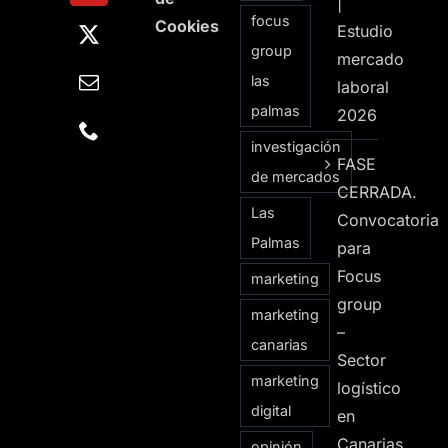
|
focus
Cookies
Estudio
group
mercado
las
laboral
palmas
2026
investigación
FASE
de mercados
CERRADA.
Las
Convocatoria
Palmas
para
Focus
marketing
group
marketing
–
canarias
Sector
marketing
logístico
digital
en
Canarias
opinión