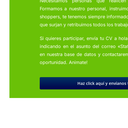
Necesitamos personas que realicen
Formamos a nuestro personal, instruim
shoppers, te tenemos siempre informado
que surjan y retribuimos todos los trabaj
Si quieres participar, envía tu CV a ho
indicando en el asunto del correo «St
en nuestra base de datos y contactarem
oportunidad. Animate!
Haz click aquí y envíanos