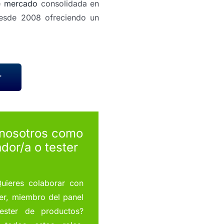
e mercado
consolidada en
desde 2008 ofreciendo un
r
 nosotros como
dor/a o tester
uieres colaborar con
er, miembro del panel
ester de productos?