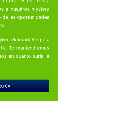
 todos estos roles.
os a nuestros mystery
 de las oportunidades
os.
la@eurekamarketing.es,
aff». Te mantendremos
os en cuanto surja la
 tu CV