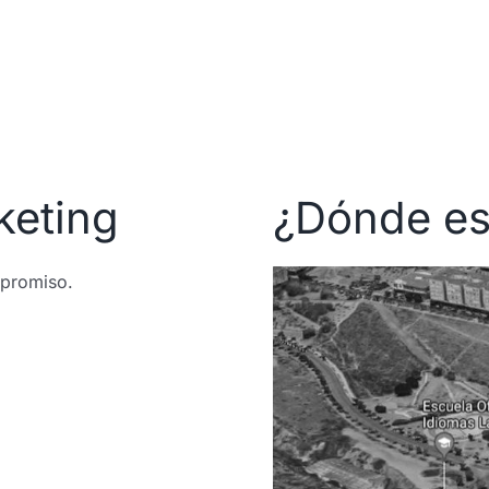
keting
¿Dónde e
mpromiso.