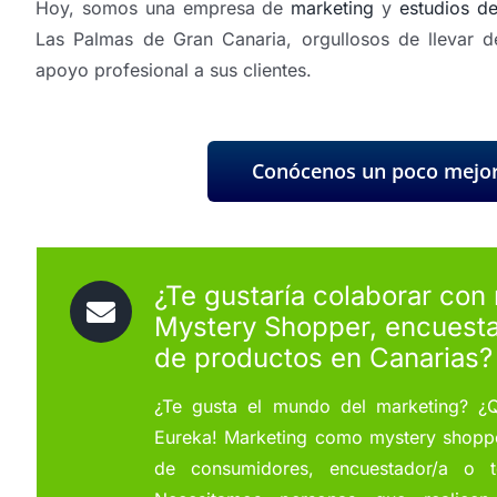
Hoy, somos una empresa de
marketing
y
estudios d
Las Palmas de Gran Canaria, orgullosos de llevar 
apoyo profesional a sus clientes.
Conócenos un poco mejo
¿Te gustaría colaborar con
Mystery Shopper, encuesta
de productos en Canarias?
¿Te gusta el mundo del marketing? ¿Q
Eureka! Marketing como mystery shopp
de consumidores, encuestador/a o t