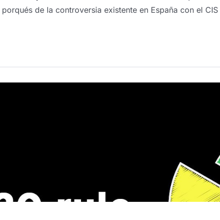
s porqués de la controversia existente en España con el CIS 