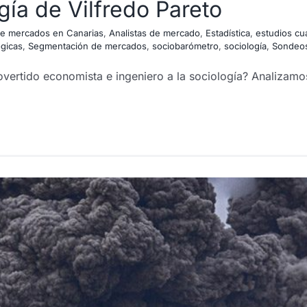
gía de Vilfredo Pareto
 de mercados en Canarias
,
Analistas de mercado
,
Estadística
,
estudios cua
ogicas
,
Segmentación de mercados
,
sociobarómetro
,
sociología
,
Sondeos
overtido economista e ingeniero a la sociología? Analizamos