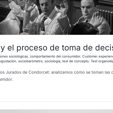
 y el proceso de toma de deci
iones sociológicas
,
comportamiento del consumidor
,
Customer experien
egustación
,
sociobarómetro
,
sociología
,
test de concepto
,
Test organolé
 los Jurados de Condorcet: analizamos cómo se toman las d
umidor.