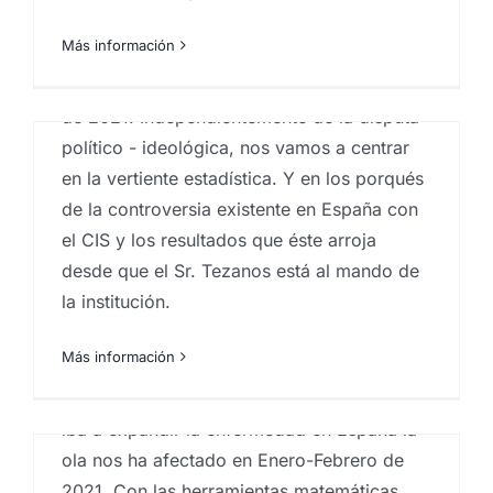
públicos
,
sociobarómetro
,
sociología
Proveedores en licitaciones públicas
,
Proveedores
instituciones públicas
,
Proveedores organismos
Más información
públicos
,
sociobarómetro
,
sociología
,
Sondeos
No es por meter fuego... pero analicemos el
electorales
CIS de Tezanos y las elecciones de Madrid
de 2021. Independientemente de la disputa
Todos nos preguntamos cuándo se va a
político - ideológica, nos vamos a centrar
acabar esta pesadilla que para todos ha
en la vertiente estadística. Y en los porqués
sido y es el COVID-19. Muchos amigos me
de la controversia existente en España con
preguntan si no existe alguna manera de
el CIS y los resultados que éste arroja
preveer cómo se va a comportar la
desde que el Sr. Tezanos está al mando de
epidemia. En este artículo vamos a ver un
la institución.
modelo matemático concreto desarrollado
por Iván Area, profesor de Matemática
Más información
Aplicada de la Universidad de Vigo, y su
departamento. Fue capaz de inferir cómo se
iba a expandir la enfermedad en España la
ola nos ha afectado en Enero-Febrero de
2021. Con las herramientas matemáticas