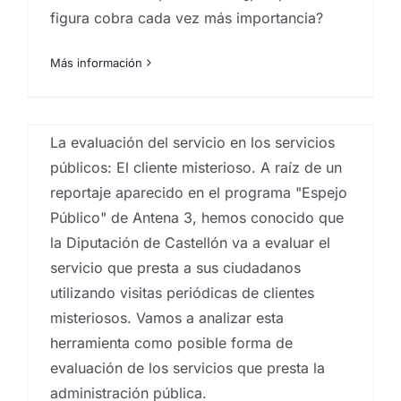
Proveedores Contratos menores instituciones
figura cobra cada vez más importancia?
públicas
,
Proveedores Contratos menores
organizaciones públicas
,
Proveedores en licitaciones
Gobierno de Canarias
,
Proveedores en licitaciones
Más información
públicas
,
Proveedores instituciones públicas
,
Proveedores organismos públicos
,
Proyectos
customer experience
No es por meter fuego…
La evaluación del servicio en los servicios
pero analicemos el CIS de
públicos: El cliente misterioso. A raíz de un
Tezanos y las elecciones
reportaje aparecido en el programa "Espejo
de Madrid de 2021.
Modelos matemáticos de
Público" de Antena 3, hemos conocido que
Por
Eureka Marketing
|
mayo 6, 2021
|
centro
previsión del COVID
la Diputación de Castellón va a evaluar el
investigaciones sociológicas
,
Encuestas
,
Encuestas y
servicio que presta a sus ciudadanos
campañas de encuestación
,
Estadística
,
estudios
Por
Eureka Marketing
|
marzo 2, 2021
|
Big Data
cuantitativos
,
Instituto de investigación de mercados
,
Analysis
,
Estudios cualitativos
,
estudios cuantitativos
,
utilizando visitas periódicas de clientes
Investigaciones sociologicas
,
Proveedores Contratos
Estudios de mercado
,
estudios socioeconómicos
,
misteriosos. Vamos a analizar esta
menores instituciones públicas
,
Proveedores
Instituto de investigación de mercados
,
Contratos menores organizaciones públicas
,
herramienta como posible forma de
Investigaciones sociologicas
,
Proveedores Contratos
Proveedores en licitaciones Gobierno de Canarias
,
menores instituciones públicas
,
Proveedores
evaluación de los servicios que presta la
Proveedores en licitaciones públicas
,
Proveedores
Contratos menores organizaciones públicas
,
instituciones públicas
,
Proveedores organismos
administración pública.
Proveedores en licitaciones Gobierno de Canarias
,