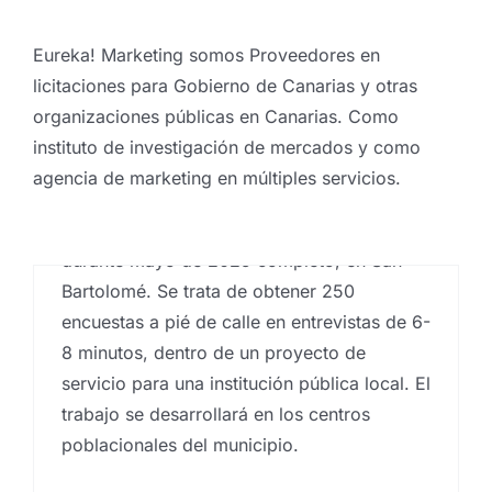
cuantitativos
,
Estudios de reputación
,
estudios
socioeconómicos
,
Investigación comercial
,
Islas
Canarias
,
Proveedores Contratos menores
Eureka! Marketing somos Proveedores en
instituciones públicas
,
Proveedores Contratos
licitaciones para Gobierno de Canarias y otras
menores organizaciones públicas
,
Proveedores en
licitaciones Gobierno de Canarias
,
Proveedores en
organizaciones públicas en Canarias. Como
licitaciones públicas
,
Proveedores organismos
instituto de investigación de mercados y como
públicos
,
Trabajo de campo
Oportunidad laboral en
agencia de marketing en múltiples servicios.
Oportunidad laboral en San Bartolomé de
Santa Cruz de Tenerife
Lanzarote. Trabajo como encuestador/a
Por
Eureka Marketing
|
septiembre 23,
durante mayo de 2025 completo, en San
2023
|
Encuestas
,
Encuestas y campañas de
encuestación
,
estudios cuantitativos
,
Estudios de
Bartolomé. Se trata de obtener 250
reputación
,
estudios socioeconómicos
,
Investigación
encuestas a pié de calle en entrevistas de 6-
comercial
,
Islas Canarias
,
Proveedores Contratos
menores instituciones públicas
,
Proveedores
8 minutos, dentro de un proyecto de
Contratos menores organizaciones públicas
,
servicio para una institución pública local. El
Proveedores en licitaciones Gobierno de Canarias
,
Proveedores en licitaciones públicas
,
Proveedores
trabajo se desarrollará en los centros
organismos públicos
,
Trabajo de campo
poblacionales del municipio.
Oportunidad laboral en Santa Cruz de