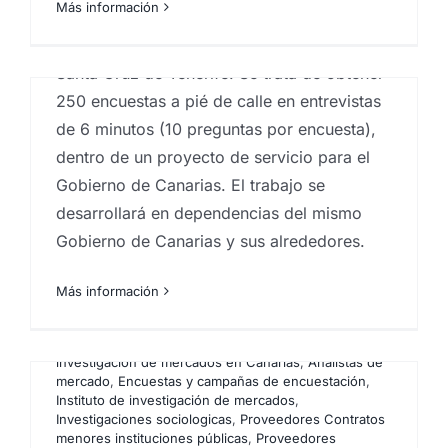
Más información
Tenerife: Trabajo como encuestador/a
Explorando los Estudios de
durante el mes de octubre completo, en
Opinión Pública y la
Santa Cruz de Tenerife. Se trata de obtener
Investigación de Mercados
250 encuestas a pié de calle en entrevistas
en Canarias.
de 6 minutos (10 preguntas por encuesta),
dentro de un proyecto de servicio para el
Por
Eureka Marketing
|
enero 4, 2023
|
Análisis e
investigación de mercados en Canarias
,
Analistas de
Gobierno de Canarias. El trabajo se
mercado
,
Big Data
,
Big Data Analysis
,
centro
desarrollará en dependencias del mismo
investigaciones sociológicas
,
Encuestas
,
Encuestas y
campañas de encuestación
,
estudios cuantitativos
,
Gobierno de Canarias y sus alrededores.
Estudios de mercado
,
estudios mercado inmobiliario
,
Instituto de investigación de mercados
,
Comunicado
Más información
Investigaciones sociologicas
,
Proveedores Contratos
menores instituciones públicas
,
Proveedores
Por
Eureka Marketing
|
julio 26, 2023
|
Agencia de
Contratos menores organizaciones públicas
,
marketing en las Islas Canarias
,
Análisis e
Proveedores en licitaciones Gobierno de Canarias
,
investigación de mercados en Canarias
,
Analistas de
Proveedores en licitaciones públicas
,
Proveedores
mercado
,
Encuestas y campañas de encuestación
,
instituciones públicas
,
Proveedores organismos
Instituto de investigación de mercados
,
públicos
,
sociobarómetro
,
sociología
,
Trabajo de
Investigaciones sociologicas
,
Proveedores Contratos
campo
menores instituciones públicas
,
Proveedores