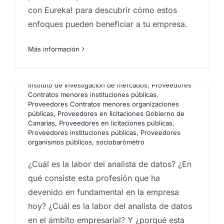
función del analista de
con Eureka! para descubrir cómo estos
datos
enfoques pueden beneficiar a tu empresa.
Por
Eureka Marketing
|
noviembre 18, 2022
|
Análisis
e investigación de mercados en Canarias
,
Analistas
Más información
de mercado
,
Big Data
,
Big Data Analysis
,
Encuestas
,
Encuestas y campañas de encuestación
,
Estadística
,
estudios cuantitativos
,
estudios socioeconómicos
,
Instituto de investigación de mercados
,
Proveedores
Contratos menores instituciones públicas
,
Proveedores Contratos menores organizaciones
públicas
,
Proveedores en licitaciones Gobierno de
Evaluación de los servicios
Canarias
,
Proveedores en licitaciones públicas
,
públicos. El cliente
Proveedores instituciones públicas
,
Proveedores
organismos públicos
,
sociobarómetro
misterioso.
¿Cuál es la labor del analista de datos? ¿En
Por
Eureka Marketing
|
julio 2, 2021
|
Agencia de
qué consiste esta profesión que ha
marketing en las Islas Canarias
,
comportamiento del
consumidor
,
Consultoría de marketing
,
Customer
devenido en fundamental en la empresa
experience
,
Estudios cualitativos
,
Guest experience
,
hoy? ¿Cuál es la labor del analista de datos
Instituto de investigación de mercados
,
Investigaciones sociologicas
,
Mystery Shopper
,
en el ámbito empresarial? Y ¿porqué esta