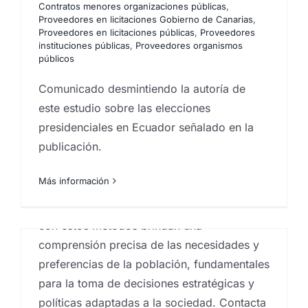
Contratos menores organizaciones públicas
,
En el escenario de Canarias, los estudios de
Proveedores en licitaciones Gobierno de Canarias
,
opinión pública y la investigación de
Proveedores en licitaciones públicas
,
Proveedores
instituciones públicas
,
Proveedores organismos
mercados son pilares esenciales para
públicos
entender la compleja interacción social,
Comunicado desmintiendo la autoría de
política y económica. La investigación de
este estudio sobre las elecciones
mercados online en la región canaria abarca
presidenciales en Ecuador señalado en la
diversas estrategias que analizan las
publicación.
tendencias del consumidor, mientras que el
sistema CATI, las encuestas telefónicas
Más información
estructuradas, suplen otro rol dentro de la
investigación. En Eureka! hacemos un mix
con estos métodos brindan una
comprensión precisa de las necesidades y
preferencias de la población, fundamentales
para la toma de decisiones estratégicas y
Los datos como historia: la
políticas adaptadas a la sociedad. Contacta