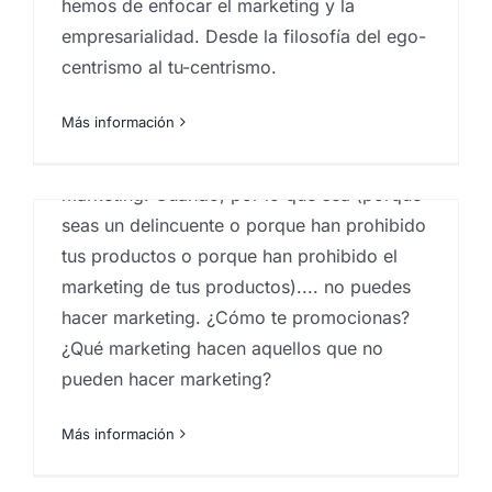
hemos de enfocar el marketing y la
Por
Eureka Marketing
|
abril 29, 2021
|
Agencia de
marketing en las Islas Canarias
,
Consultoría de
empresarialidad. Desde la filosofía del ego-
marketing
,
Estrategia de marketing
,
inbound
centrismo al tu-centrismo.
marketing
,
Marketeros
,
marketing
,
marketing
Canarias
,
marketing en las palmas
,
Servicios de
marketing
Más información
Marketing de lo que no puede hacer
marketing. Cuando, por lo que sea (porque
seas un delincuente o porque han prohibido
tus productos o porque han prohibido el
marketing de tus productos).... no puedes
hacer marketing. ¿Cómo te promocionas?
El Marketing para
¿Qué marketing hacen aquellos que no
videojuegos
pueden hacer marketing?
Por
Eureka Marketing
|
abril 21, 2021
|
Consultoría de
Más información
marketing
,
Estrategia de marketing
,
Marketeros
,
marketing
,
marketing en las palmas
,
test de concepto