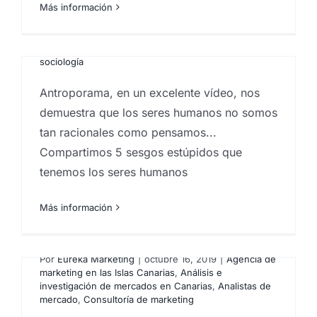
Más información
de marketing en las Islas Canarias
,
Análisis e
investigación de mercados en Canarias
,
Big Data
,
Consultoría de marketing
,
estudios socioeconómicos
,
Investigaciones sociologicas
,
sociobarómetro
,
sociología
Antroporama, en un excelente vídeo, nos
demuestra que los seres humanos no somos
tan racionales como pensamos...
Compartimos 5 sesgos estúpidos que
tenemos los seres humanos
Más información
El conocimiento del técnico
Por
Eureka Marketing
|
octubre 16, 2019
|
Agencia de
marketing en las Islas Canarias
,
Análisis e
investigación de mercados en Canarias
,
Analistas de
mercado
,
Consultoría de marketing