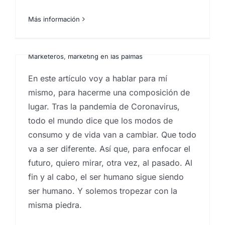
negocios y prospección
futura I.
Más información
Por
Eureka Marketing
|
febrero 8, 2021
|
Consultoría
de marketing
,
Estrategia de marketing
,
Ideas
,
Marketeros
,
marketing en las palmas
En este artículo voy a hablar para mí
mismo, para hacerme una composición de
lugar. Tras la pandemia de Coronavirus,
todo el mundo dice que los modos de
consumo y de vida van a cambiar. Que todo
va a ser diferente. Así que, para enfocar el
Sesgos estúpidos que
futuro, quiero mirar, otra vez, al pasado. Al
tenemos los seres
fin y al cabo, el ser humano sigue siendo
humanos… y que afectan al
ser humano. Y solemos tropezar con la
marketing
misma piedra.
Por
Eureka Marketing
|
noviembre 25, 2019
|
Agencia