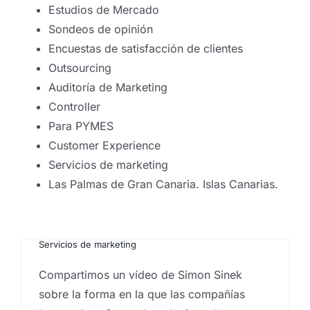
Estudios de Mercado
Sondeos de opinión
Encuestas de satisfacción de clientes
Outsourcing
Auditoría de Marketing
Controller
Sobre la forma de entender
Para PYMES
el marketing y la
Customer Experience
Servicios de marketing
empresarialidad
Las Palmas de Gran Canaria. Islas Canarias.
Por
Eureka Marketing
|
diciembre 14, 2021
|
Agencia
de marketing en las Islas Canarias
,
Customer
experience
,
Guest experience
,
inbound marketing
,
Investigación comercial
,
Marketing Relacional
,
Servicios de marketing
Marketing de «lo que no
Compartimos un vídeo de Simon Sinek
puede hacer marketing»
sobre la forma en la que las compañías