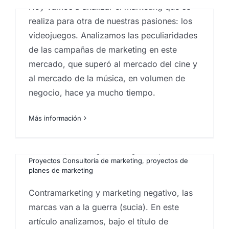
Hoy vamos a analizar el marketing que se
realiza para otra de nuestras pasiones: los
videojuegos. Analizamos las peculiaridades
de las campañas de marketing en este
mercado, que superó al mercado del cine y
al mercado de la música, en volumen de
El Contramarketing, el
negocio, hace ya mucho tiempo.
Marketing negativo o
Antimarketing
Más información
Por
Eureka Marketing
|
abril 13, 2021
|
Consultoría de
marketing
,
Creativos de marketing
,
Ideas
,
Marketeros
,
marketing
,
marketing en las palmas
,
Proyectos Consultoría de marketing
,
proyectos de
planes de marketing
Contramarketing y marketing negativo, las
marcas van a la guerra (sucia). En este
artículo analizamos, bajo el título de