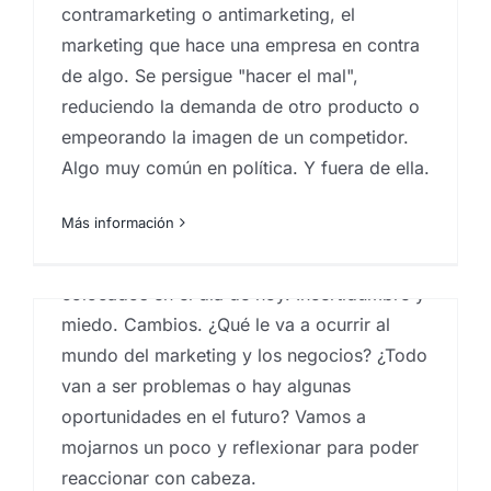
Revoluciones en la
contramarketing o antimarketing, el
concepción de los
marketing que hace una empresa en contra
de algo. Se persigue "hacer el mal",
negocios y prospección
reduciendo la demanda de otro producto o
futura II
empeorando la imagen de un competidor.
Por
Eureka Marketing
|
febrero 9, 2021
|
Análisis e
Algo muy común en política. Y fuera de ella.
investigación de mercados en Canarias
,
Analistas de
mercado
,
Estrategia de marketing
,
Marketeros
,
marketing en las palmas
Más información
Ok, ya hemos revisado el pasado y estamos
colocados en el día de hoy. Incertidumbre y
miedo. Cambios. ¿Qué le va a ocurrir al
mundo del marketing y los negocios? ¿Todo
van a ser problemas o hay algunas
oportunidades en el futuro? Vamos a
Revoluciones en la
mojarnos un poco y reflexionar para poder
concepción de los
reaccionar con cabeza.