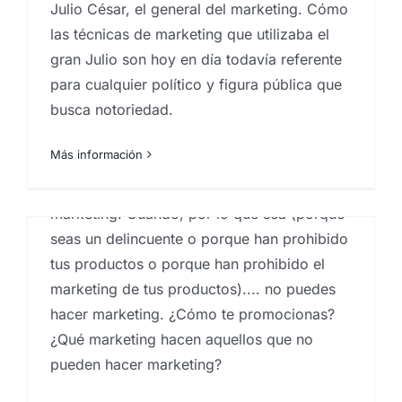
Marketing de «lo que no
Julio César, el general del marketing. Cómo
puede hacer marketing»
las técnicas de marketing que utilizaba el
gran Julio son hoy en día todavía referente
Por
Eureka Marketing
|
abril 29, 2021
|
Agencia de
marketing en las Islas Canarias
,
Consultoría de
para cualquier político y figura pública que
marketing
,
Estrategia de marketing
,
inbound
busca notoriedad.
marketing
,
Marketeros
,
marketing
,
marketing
Canarias
,
marketing en las palmas
,
Servicios de
marketing
Más información
Marketing de lo que no puede hacer
marketing. Cuando, por lo que sea (porque
seas un delincuente o porque han prohibido
tus productos o porque han prohibido el
marketing de tus productos).... no puedes
hacer marketing. ¿Cómo te promocionas?
El Marketing para
¿Qué marketing hacen aquellos que no
videojuegos
pueden hacer marketing?
Por
Eureka Marketing
|
abril 21, 2021
|
Consultoría de