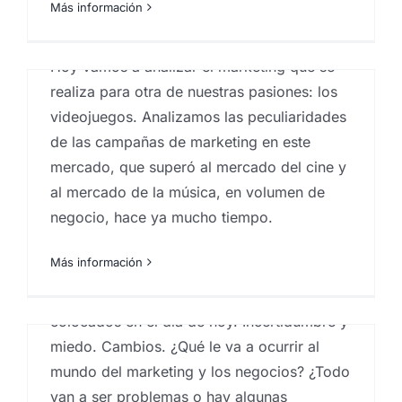
Más información
marketing
,
Estrategia de marketing
,
Marketeros
,
marketing
,
marketing en las palmas
,
test de concepto
Hoy vamos a analizar el marketing que se
Revoluciones en la
realiza para otra de nuestras pasiones: los
concepción de los
videojuegos. Analizamos las peculiaridades
de las campañas de marketing en este
negocios y prospección
mercado, que superó al mercado del cine y
futura II
al mercado de la música, en volumen de
Por
Eureka Marketing
|
febrero 9, 2021
|
Análisis e
negocio, hace ya mucho tiempo.
investigación de mercados en Canarias
,
Analistas de
mercado
,
Estrategia de marketing
,
Marketeros
,
marketing en las palmas
Más información
Ok, ya hemos revisado el pasado y estamos
colocados en el día de hoy. Incertidumbre y
miedo. Cambios. ¿Qué le va a ocurrir al
mundo del marketing y los negocios? ¿Todo
van a ser problemas o hay algunas