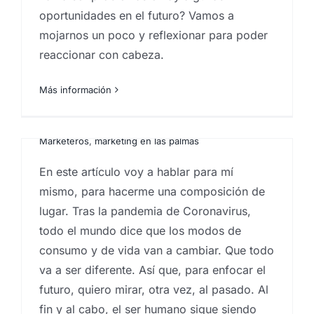
oportunidades en el futuro? Vamos a
Revoluciones en la
mojarnos un poco y reflexionar para poder
concepción de los
reaccionar con cabeza.
negocios y prospección
futura I.
Más información
Por
Eureka Marketing
|
febrero 8, 2021
|
Consultoría
de marketing
,
Estrategia de marketing
,
Ideas
,
Marketeros
,
marketing en las palmas
En este artículo voy a hablar para mí
mismo, para hacerme una composición de
lugar. Tras la pandemia de Coronavirus,
todo el mundo dice que los modos de
consumo y de vida van a cambiar. Que todo
va a ser diferente. Así que, para enfocar el
futuro, quiero mirar, otra vez, al pasado. Al
fin y al cabo, el ser humano sigue siendo