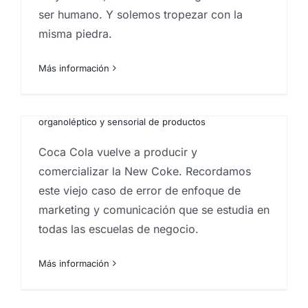
ser humano. Y solemos tropezar con la
misma piedra.
El Caso New Coke
Más información
Por
Eureka Marketing
|
diciembre 17, 2020
|
Análisis e
investigación de mercados en Canarias
,
análisis
sensorial de productos
,
Estrategia de marketing
,
Estudios de mercado
,
Pruebas de degustación
,
Test
organoléptico y sensorial de productos
Coca Cola vuelve a producir y
comercializar la New Coke. Recordamos
¿Qué es un funnel de
este viejo caso de error de enfoque de
ventas / embudo de ventas
marketing y comunicación que se estudia en
y para qué sirve?
todas las escuelas de negocio.
Por
Eureka Marketing
|
octubre 2, 2020
|
Estrategia
Más información
de marketing
,
Ideas
,
Marketeros
,
marketing en las
palmas
,
Servicios de marketing