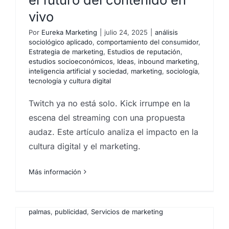
vivo
Por
Eureka Marketing
|
julio 24, 2025
|
análisis
sociológico aplicado
,
comportamiento del consumidor
,
Estrategia de marketing
,
Estudios de reputación
,
estudios socioeconómicos
,
Ideas
,
inbound marketing
,
inteligencia artificial y sociedad
,
marketing
,
sociología
,
tecnología y cultura digital
Twitch ya no está solo. Kick irrumpe en la
escena del streaming con una propuesta
audaz. Este artículo analiza el impacto en la
El General del Marketing:
cultura digital y el marketing.
Julio Cesar
Más información
Por
Eureka Marketing
|
mayo 29, 2023
|
Agencia de
marketing en las Islas Canarias
,
comportamiento del
consumidor
,
Consultoría de marketing
,
Estrategia de
marketing
,
Marketing en Canarias
,
marketing en las
palmas
,
publicidad
,
Servicios de marketing