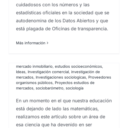
La extraña área de las
cuidadosos con los números y las
matemáticas que predice
estadísticas oficiales en la sociedad que se
casi todo (ft. Veritasium)
autodenomina de los Datos Abiertos y que
está plagada de Oficinas de transparencia.
Por
Eureka Marketing
|
enero 2, 2026
|
Analistas de
mercado
,
Big Data
,
Big Data Analysis
,
centro
investigaciones sociológicas
,
comportamiento del
Más información
consumidor
,
Encuestas
,
Encuestas canarias
,
Encuestas y campañas de encuestación
,
Estadística
,
Estudios cualitativos
,
estudios cuantitativos
,
Estudios
de mercado
,
Estudios de reputación
,
estudios
mercado inmobiliario
,
estudios socioeconómicos
,
Ideas
,
Investigación comercial
,
investigación de
mercados
,
Investigaciones sociologicas
,
Proveedores
organismos públicos
,
Proyectos estudios de
mercados
,
sociobarómetro
,
sociología
Los inútiles premios:
En un momento en el que nuestra educación
está dejando de lado las matemáticas,
cuando el galardón llega
realizamos este artículo sobre un área de
tarde, mal… y con intereses
esa ciencia que ha devenido en ser