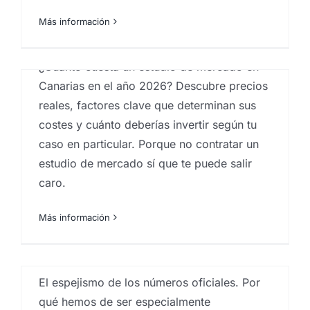
estudios mercado inmobiliario
,
Investigación
Más información
comercial
,
investigación de mercados
,
Proyectos
estudios de mercados
¿Cuánto cuesta un estudio de mercado en
Canarias en el año 2026? Descubre precios
El espejismo de los
reales, factores clave que determinan sus
números oficiales
costes y cuánto deberías invertir según tu
Por
Eureka Marketing
|
abril 8, 2026
|
Analistas de
caso en particular. Porque no contratar un
mercado
,
Big Data
,
Big Data Analysis
,
centro
investigaciones sociológicas
,
comportamiento del
estudio de mercado sí que te puede salir
consumidor
,
Encuestas
,
Estadística
,
Estudios
caro.
cualitativos
,
estudios cuantitativos
,
Estudios de
mercado
,
Estudios de reputación
,
estudios mercado
inmobiliario
,
estudios socioeconómicos
,
Ideas
,
Más información
Investigación comercial
,
investigación de mercados
,
Investigaciones sociologicas
,
Proyectos estudios de
s
mercados
,
sociobarómetro
,
sociología
El espejismo de los números oficiales. Por
qué hemos de ser especialmente