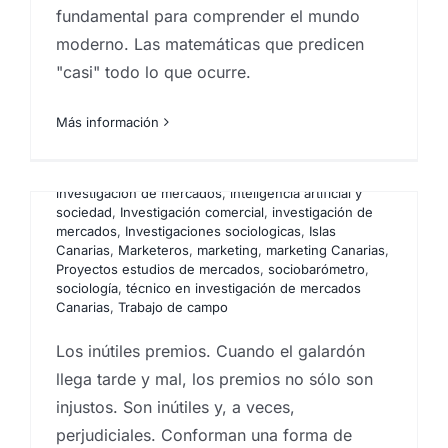
Por
Eureka Marketing
|
octubre 20, 2025
|
Agencia
fundamental para comprender el mundo
CX Canarias
,
Análisis e investigación de mercados en
Canarias
,
Analistas de mercado
,
centro
moderno. Las matemáticas que predicen
investigaciones sociológicas
,
comportamiento del
"casi" todo lo que ocurre.
consumidor
,
Encuestas
,
Encuestas canarias
,
Encuestas y campañas de encuestación
,
Estadística
,
Estudios cualitativos
,
estudios cuantitativos
,
Estudios
Más información
de mercado
,
Estudios de mercado renumerados
,
Estudios de reputación
,
estudios socioeconómicos
,
Focus Group
,
grupos de debate
,
Ideas
,
Instituto de
investigación de mercados
,
inteligencia artificial y
sociedad
,
Investigación comercial
,
investigación de
mercados
,
Investigaciones sociologicas
,
Islas
Canarias
,
Marketeros
,
marketing
,
marketing Canarias
,
Proyectos estudios de mercados
,
sociobarómetro
,
sociología
,
técnico en investigación de mercados
Canarias
,
Trabajo de campo
Los inútiles premios. Cuando el galardón
llega tarde y mal, los premios no sólo son
injustos. Son inútiles y, a veces,
perjudiciales. Conforman una forma de