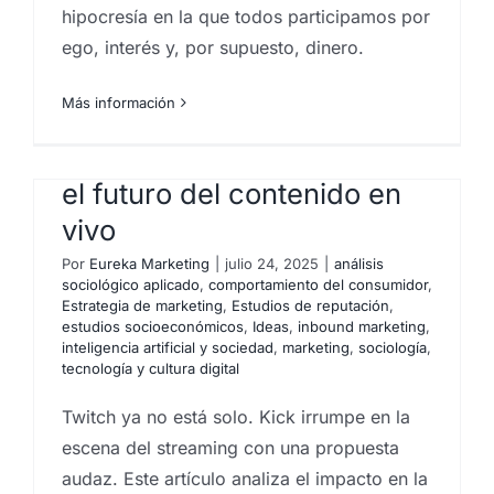
hipocresía en la que todos participamos por
ego, interés y, por supuesto, dinero.
La paradoja de Monty Hall.
Más información
Cuando la estadística
La nueva batalla por la
(tozudamente) nos
atención: Twitch vs. Kick y
demuestra que la intuición
el futuro del contenido en
n
falla. Ft. Javier Santaolalla
vivo
Por
Eureka Marketing
|
abril 29, 2025
|
análisis
Por
Eureka Marketing
|
julio 24, 2025
|
análisis
sociológico aplicado
,
Analistas de mercado
,
centro
sociológico aplicado
,
comportamiento del consumidor
,
investigaciones sociológicas
,
comportamiento del
Estrategia de marketing
,
Estudios de reputación
,
Trabajo para
consumidor
,
empresas que hacen estudios de
estudios socioeconómicos
,
Ideas
,
inbound marketing
,
mercado en canarias
,
Encuestas
,
Encuestas canarias
,
inteligencia artificial y sociedad
,
marketing
,
sociología
,
encuestadoras telefónicas
Encuestas y campañas de encuestación
,
Estadística
,
tecnología y cultura digital
Estudios cualitativos
,
estudios cuantitativos
,
Estudios
en Las Palmas. Encuestas
de mercado
,
Estudios de reputación
,
estudios
Twitch ya no está solo. Kick irrumpe en la
mercado inmobiliario
,
estudios socioeconómicos
,
satisfacción de clientes.
grupos de debate
,
Ideas
,
Instituto de investigación de
escena del streaming con una propuesta
mercados
,
Investigación comercial
,
investigación de
Por
Eureka Marketing
|
mayo 4, 2025
|
Encuestas
,
audaz. Este artículo analiza el impacto en la
mercados
,
Investigaciones sociologicas
,
Proveedores
Encuestas y campañas de encuestación
,
Estadística
,