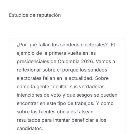
Data Analysis
,
Captación de muestras
,
centro
investigaciones sociológicas
,
Encuestas
,
Encuestas
Estudios de reputación
canarias
,
Encuestas y campañas de encuestación
,
Estadística
,
Estudios cualitativos
,
estudios
cuantitativos
,
Estudios de reputación
,
Islas Canarias
,
sociología
,
Sondeos electorales
¿Por qué fallan los sondeos electorales?. El
¿Cuánto cuesta un estudio
ejemplo de la primera vuelta en las
de mercado en Canarias en
presidenciales de Colombia 2026. Vamos a
reflexionar sobre el porqué los sondeos
2026?
electorales fallan en la actualidad. Sobre
Por
Eureka Marketing
|
abril 22, 2026
|
Análisis e
cómo la gente "oculta" sus verdaderas
investigación de mercados en Canarias
,
Análisis
sensorial
,
análisis sensorial de alimentos
,
análisis
intenciones de voto y qué sesgos se pueden
sensorial de productos
,
Analistas de mercado
,
encontrar en este tipo de trabajos. Y como
Captación de muestras
,
Consultoría empresarial Las
Palmas
,
empresas que hacen estudios de mercado
sobre las fuentes oficiales falsean
en canarias
,
Estadística
,
Estudios cualitativos
,
resultados para intentar beneficiar a los
estudios cuantitativos
,
Estudios de mercado
,
estudios
de mercado ejemplos
,
estudios de mercado en
candidatos.
España
,
Estudios de precios
,
Estudios de reputación
,