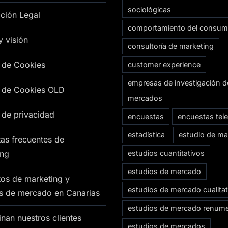
sociológicas
ción Legal
comportamiento del consum
y visión
consultoría de marketing
a de Cookies
customer experience
empresas de investigación d
a de Cookies OLD
mercados
a de privacidad
encuestas
encuestas tel
estadística
estudio de ma
as frecuentes de
ing
estudios cuantitativos
estudios de mercado
os de marketing y
estudios de mercado cualitat
os de mercado en Canarias
estudios de mercado renum
nan nuestros clientes
estudios de mercados