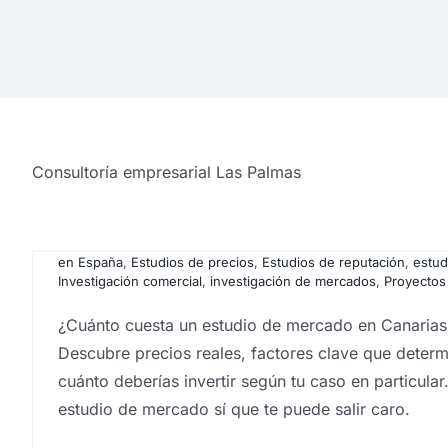
¿Cuánto cuesta un estudi
mercado en Canarias en 
Por
Eureka Marketing
|
abril 22, 2026
|
Análisis e investigaci
Consultoría empresarial Las Palmas
Análisis sensorial
,
análisis sensorial de alimentos
,
análisis sen
de mercado
,
Captación de muestras
,
Consultoría empresarial 
hacen estudios de mercado en canarias
,
Estadística
,
Estudios c
cuantitativos
,
Estudios de mercado
,
estudios de mercado ejem
en España
,
Estudios de precios
,
Estudios de reputación
,
estud
Investigación comercial
,
investigación de mercados
,
Proyectos
¿Cuánto cuesta un estudio de mercado en Canarias
Descubre precios reales, factores clave que determ
cuánto deberías invertir según tu caso en particular
estudio de mercado sí que te puede salir caro.