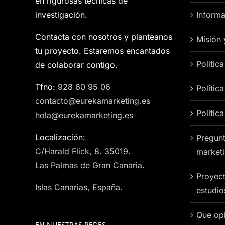
en rigurosas técnicas de
investigación.
Informa
Contacta con nosotros y planteanos
Misión 
tu proyecto. Estaremos encantados
Politic
de colaborar contigo.
Tfno:
928 60 95 06
Politic
contacto@eurekamarketing.es
Polític
hola@eurekamarketing.es
Localización:
Pregunt
C/Harald Flick, 8. 35019.
market
Las Palmas de Gran Canaria.
Proyect
Islas Canarias, España.
estudi
Que opi
EN NUESTRAS REDES