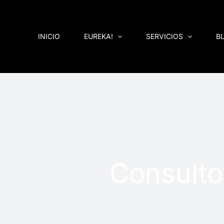
Saltar
al
contenido
INICIO
EUREKA!
SERVICIOS
B
Consulto