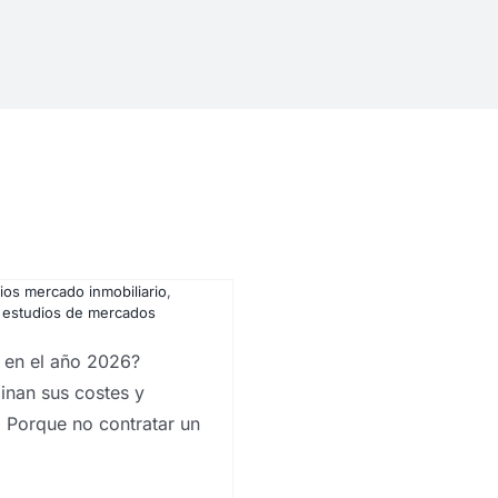
o de
2026?
ón de mercados en Canarias
,
sorial de productos
,
Analistas
Las Palmas
,
empresas que
ualitativos
,
estudios
plos
,
estudios de mercado
ios mercado inmobiliario
,
 estudios de mercados
 en el año 2026?
inan sus costes y
. Porque no contratar un