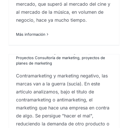
mercado, que superó al mercado del cine y
al mercado de la música, en volumen de
El Contramarketing, el
negocio, hace ya mucho tiempo.
Marketing negativo o
Antimarketing
Más información
Por
Eureka Marketing
|
abril 13, 2021
|
Consultoría de
marketing
,
Creativos de marketing
,
Ideas
,
Marketeros
,
marketing
,
marketing en las palmas
,
Proyectos Consultoría de marketing
,
proyectos de
planes de marketing
Contramarketing y marketing negativo, las
marcas van a la guerra (sucia). En este
artículo analizamos, bajo el título de
contramarketing o antimarketing, el
marketing que hace una empresa en contra
La aportación a la
de algo. Se persigue "hacer el mal",
reduciendo la demanda de otro producto o
sociología de Vilfredo