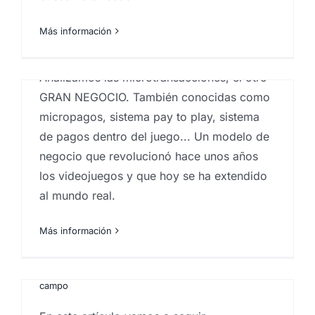
mercado
,
comportamiento del consumidor
,
Consultoría de marketing
,
Customer experience
,
Más información
Guest experience
,
Investigaciones sociologicas
,
marketing Canarias
,
sociología
Analizamos las microtransacciones, el otro
GRAN NEGOCIO. También conocidas como
micropagos, sistema pay to play, sistema
de pagos dentro del juego... Un modelo de
negocio que revolucionó hace unos años
Marketing y videojuegos
los videojuegos y que hoy se ha extendido
(2nd round)
al mundo real.
Por
Eureka Marketing
|
mayo 2, 2023
|
Análisis e
Más información
investigación de mercados en Canarias
,
centro
investigaciones sociológicas
,
comportamiento del
consumidor
,
estudios socioeconómicos
,
Investigaciones sociologicas
,
sociología
,
Trabajo de
campo