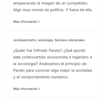
empeorando la imagen de un competidor.
Pareto
Algo muy común en política. Y fuera de ella.
Por
Eureka Marketing
|
abril 7, 2021
|
Análisis e
investigación de mercados en Canarias
,
Analistas de
Más información
mercado
,
Estadística
,
estudios cuantitativos
,
Estudios
de mercado
,
estudios socioeconómicos
,
Instituto de
investigación de mercados
,
Investigaciones
sociologicas
,
Segmentación de mercados
,
sociobarómetro
,
sociología
,
Sondeos electorales
¿Quién fue Vilfredo Pareto? ¿Qué aportó
este controvertido economista e ingeniero a
la sociología? Analizamos el principio de
Pareto para conocer algo mejor la sociedad
y el comportamiento humanos.
Más información