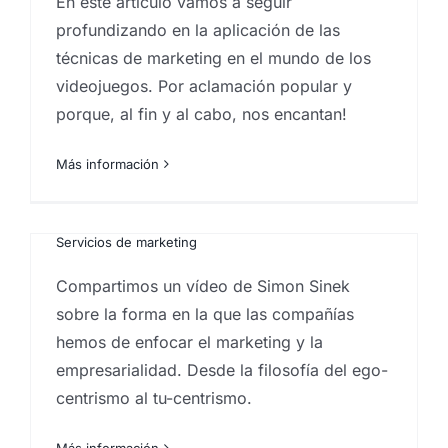
En este artículo vamos a seguir
profundizando en la aplicación de las
técnicas de marketing en el mundo de los
Sobre la forma de entender
videojuegos. Por aclamación popular y
el marketing y la
porque, al fin y al cabo, nos encantan!
empresarialidad
Más información
Por
Eureka Marketing
|
diciembre 14, 2021
|
Agencia
de marketing en las Islas Canarias
,
Customer
experience
,
Guest experience
,
inbound marketing
,
Investigación comercial
,
Marketing Relacional
,
Servicios de marketing
Marketing de «lo que no
Compartimos un vídeo de Simon Sinek
puede hacer marketing»
sobre la forma en la que las compañías
hemos de enfocar el marketing y la
Por
Eureka Marketing
|
abril 29, 2021
|
Agencia de
marketing en las Islas Canarias
,
Consultoría de
empresarialidad. Desde la filosofía del ego-
marketing
,
Estrategia de marketing
,
inbound
centrismo al tu-centrismo.
marketing
,
Marketeros
,
marketing
,
marketing
Canarias
,
marketing en las palmas
,
Servicios de
marketing
Más información