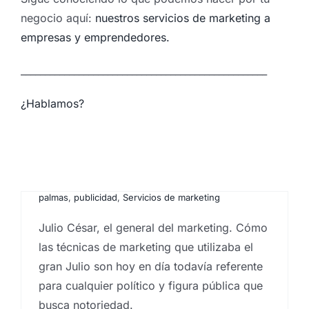
negocio aquí:
nuestros servicios de marketing a
empresas y emprendedores.
___________________________________________________
El General del Marketing:
¿Hablamos?
Julio Cesar
Por
Eureka Marketing
|
mayo 29, 2023
|
Agencia de
marketing en las Islas Canarias
,
comportamiento del
consumidor
,
Consultoría de marketing
,
Estrategia de
marketing
,
Marketing en Canarias
,
marketing en las
palmas
,
publicidad
,
Servicios de marketing
Analizando el otro gran
Julio César, el general del marketing. Cómo
negocio: Las
las técnicas de marketing que utilizaba el
Microtransacciones
gran Julio son hoy en día todavía referente
para cualquier político y figura pública que
Por
Eureka Marketing
|
mayo 9, 2023
|
Análisis e
investigación de mercados en Canarias
,
Analistas de
busca notoriedad.