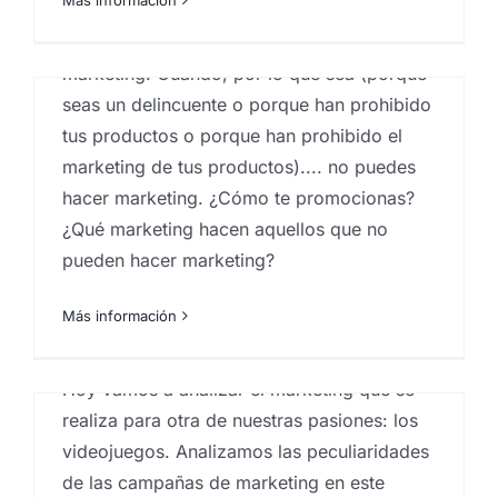
Marketing de lo que no puede hacer
marketing. Cuando, por lo que sea (porque
seas un delincuente o porque han prohibido
tus productos o porque han prohibido el
marketing de tus productos).... no puedes
hacer marketing. ¿Cómo te promocionas?
El Marketing para
¿Qué marketing hacen aquellos que no
videojuegos
pueden hacer marketing?
Por
Eureka Marketing
|
abril 21, 2021
|
Consultoría de
Más información
marketing
,
Estrategia de marketing
,
Marketeros
,
marketing
,
marketing en las palmas
,
test de concepto
Hoy vamos a analizar el marketing que se
realiza para otra de nuestras pasiones: los
videojuegos. Analizamos las peculiaridades
de las campañas de marketing en este