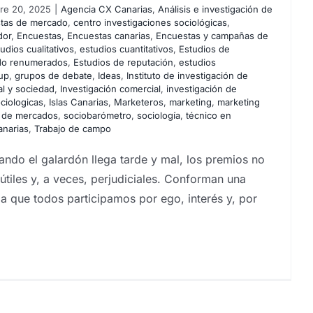
re 20, 2025
|
Agencia CX Canarias
,
Análisis e investigación de
stas de mercado
,
centro investigaciones sociológicas
,
dor
,
Encuestas
,
Encuestas canarias
,
Encuestas y campañas de
udios cualitativos
,
estudios cuantitativos
,
Estudios de
do renumerados
,
Estudios de reputación
,
estudios
up
,
grupos de debate
,
Ideas
,
Instituto de investigación de
ial y sociedad
,
Investigación comercial
,
investigación de
ciologicas
,
Islas Canarias
,
Marketeros
,
marketing
,
marketing
s de mercados
,
sociobarómetro
,
sociología
,
técnico en
anarias
,
Trabajo de campo
ando el galardón llega tarde y mal, los premios no
nútiles y, a veces, perjudiciales. Conforman una
la que todos participamos por ego, interés y, por