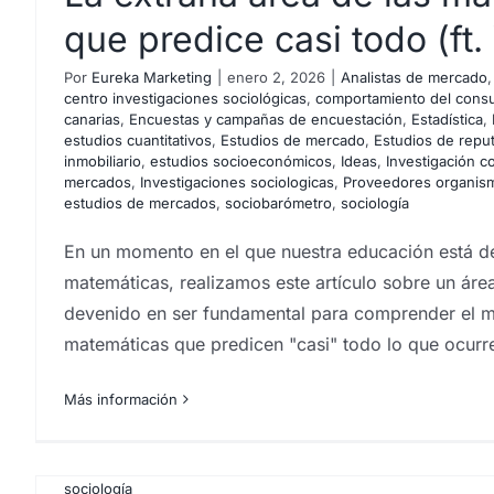
que predice casi todo (ft.
Los inútiles premios: cua
llega tarde, mal… y c
Por
Eureka Marketing
|
enero 2, 2026
|
Analistas de mercado
centro investigaciones sociológicas
,
comportamiento del cons
canarias
,
Encuestas y campañas de encuestación
,
Estadística
,
Agencia CX Canarias
Análisis e investigación de me
La paradoja de Monty Hal
estudios cuantitativos
,
Estudios de mercado
,
Estudios de repu
mercado
centro investigaciones sociológicas
comp
inmobiliario
,
estudios socioeconómicos
,
Ideas
,
Investigación c
Encuestas
Encuestas canarias
Encuestas y campaña
estadística (tozudamente
mercados
,
Investigaciones sociologicas
,
Proveedores organism
Estudios cualitativos
estudios cuantitativos
Estud
estudios de mercados
,
sociobarómetro
,
sociología
mercado renumerados
Estudios de reputación
est
demuestra que la intuición 
Group
grupos de debate
Ideas
Instituto de investi
En un momento en el que nuestra educación está de
Javier Santaolalla
artificial y sociedad
Investigación comercial
in
matemáticas, realizamos este artículo sobre un áre
Investigaciones sociologicas
Islas Canarias
Marke
devenido en ser fundamental para comprender el 
Por
Eureka Marketing
|
abril 29, 2025
|
análisis sociológico ap
Canarias
Proyectos estudios de mercados
socioba
matemáticas que predicen "casi" todo lo que ocurr
centro investigaciones sociológicas
,
comportamiento del cons
investigación de mercados Canarias
T
estudios de mercado en canarias
,
Encuestas
,
Encuestas canar
de encuestación
,
Estadística
,
Estudios cualitativos
,
estudios cu
Más información
mercado
,
Estudios de reputación
,
estudios mercado inmobiliar
socioeconómicos
,
grupos de debate
,
Ideas
,
Instituto de inves
Investigación comercial
,
investigación de mercados
,
Investigac
Proveedores organismos públicos
,
Proyectos estudios de mer
sociología