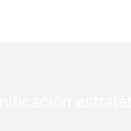
LOG
PROYECTOS
nificación estraté