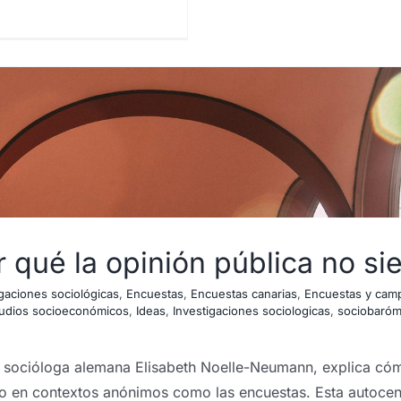
or qué la opinión pública no s
igaciones sociológicas
,
Encuestas
,
Encuestas canarias
,
Encuestas y cam
udios socioeconómicos
,
Ideas
,
Investigaciones sociologicas
,
sociobaróm
 la socióloga alemana Elisabeth Noelle-Neumann, explica cóm
uso en contextos anónimos como las encuestas. Esta autoce