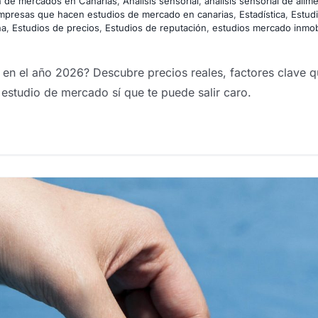
ón de mercados en Canarias
,
Análisis sensorial
,
análisis sensorial de alim
mpresas que hacen estudios de mercado en canarias
,
Estadística
,
Estudi
ña
,
Estudios de precios
,
Estudios de reputación
,
estudios mercado inmobi
n el año 2026? Descubre precios reales, factores clave qu
 estudio de mercado sí que te puede salir caro.