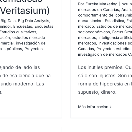
Por
Eureka Marketing
|
octub
 Veritasium)
ndo el galardón
mercados en Canarias
,
Anali
comportamiento del consumi
on intereses
,
Big Data
,
Big Data Analysis
,
encuestación
,
Estadística
,
Est
umidor
,
Encuestas
,
Encuestas
mercado
,
Estudios de merca
Estudios cualitativos
,
socioeconómicos
,
Focus Gro
rcados en Canarias
Analistas de
l. Cuando la
tación
,
estudios mercado
mercados
,
inteligencia artific
ortamiento del consumidor
omercial
,
investigación de
mercados
,
Investigaciones so
s de encuestación
Estadística
) nos
os públicos
,
Proyectos
Canarias
,
Proyectos estudio
ios de mercado
Estudios de
investigación de mercados C
udios socioeconómicos
Focus
falla. Ft.
gación de mercados
inteligencia
jando de lado las
Los inútiles premios. Cu
vestigación de mercados
a de esa ciencia que ha
sólo son injustos. Son i
teros
marketing
marketing
mundo moderno. Las
forma de hipocresía en 
licado
,
Analistas de mercado
,
rómetro
sociología
técnico en
e.
umidor
,
empresas que hacen
supuesto, dinero.
rabajo de campo
ias
,
Encuestas y campañas
antitativos
,
Estudios de
Más información
io
,
estudios
tigación de mercados
,
iones sociologicas
,
cados
,
sociobarómetro
,