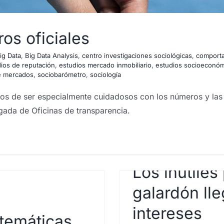
os oficiales
ig Data
,
Big Data Analysis
,
centro investigaciones sociológicas
,
comporta
ios de reputación
,
estudios mercado inmobiliario
,
estudios socioeconó
e mercados
,
sociobarómetro
,
sociología
os de ser especialmente cuidadosos con los números y las e
gada de Oficinas de transparencia.
Los inútiles
galardón ll
intereses
atemáticas