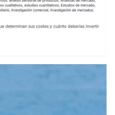
entos
,
análisis sensorial de productos
,
Analistas de mercado
,
os cualitativos
,
estudios cuantitativos
,
Estudios de mercado
,
liario
,
Investigación comercial
,
investigación de mercados
,
e determinan sus costes y cuánto deberías invertir