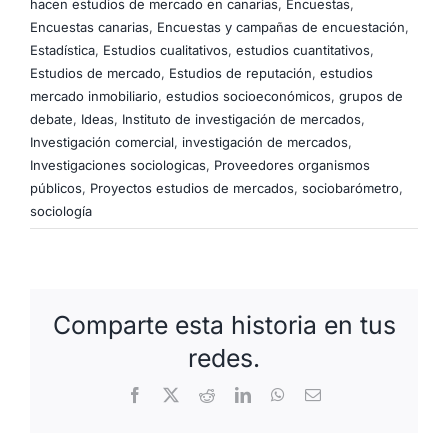
hacen estudios de mercado en canarias
,
Encuestas
,
Encuestas canarias
,
Encuestas y campañas de encuestación
,
Estadística
,
Estudios cualitativos
,
estudios cuantitativos
,
Estudios de mercado
,
Estudios de reputación
,
estudios
mercado inmobiliario
,
estudios socioeconómicos
,
grupos de
debate
,
Ideas
,
Instituto de investigación de mercados
,
Investigación comercial
,
investigación de mercados
,
Investigaciones sociologicas
,
Proveedores organismos
públicos
,
Proyectos estudios de mercados
,
sociobarómetro
,
sociología
Comparte esta historia en tus
redes.
Facebook
X
Reddit
LinkedIn
WhatsApp
Correo
electrónico