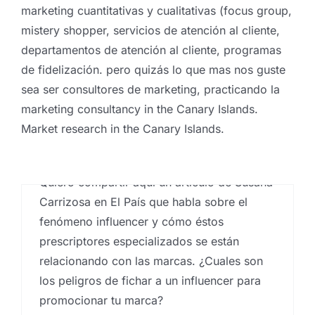
marketing cuantitativas y cualitativas (focus group,
mistery shopper, servicios de atención al cliente,
departamentos de atención al cliente, programas
de fidelización. pero quizás lo que mas nos guste
Los peligros de fichar a un
sea ser consultores de marketing, practicando la
Influencer
marketing consultancy in the Canary Islands.
Por
Eureka Marketing
|
septiembre 10,
Market research in the Canary Islands.
2018
|
Proyectos de marketing outsourcing
,
Un poco de cultura general
publicidad
de marketing: sobre el
Quiero compartir aquí un artículo de Susana
neuromarketing y otros
Carrizosa en El País que habla sobre el
conceptos
fenómeno influencer y cómo éstos
prescriptores especializados se están
Por
Eureka Marketing
|
julio 31, 2018
|
Ideas
,
marketing en las palmas
,
Proyectos de marketing
relacionando con las marcas. ¿Cuales son
outsourcing
,
Servicios de marketing
los peligros de fichar a un influencer para
promocionar tu marca?
Hablamos del neuromarketing, uno de los