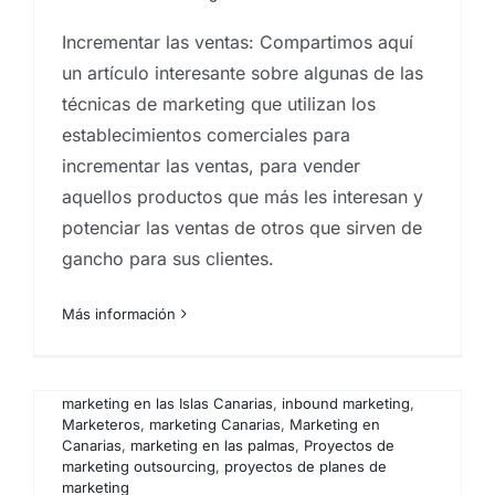
Incrementar las ventas: Compartimos aquí
un artículo interesante sobre algunas de las
técnicas de marketing que utilizan los
establecimientos comerciales para
incrementar las ventas, para vender
aquellos productos que más les interesan y
potenciar las ventas de otros que sirven de
gancho para sus clientes.
¿Qué es el Inbound
marketing? Y ¿Por qué lo
Más información
adoramos?
Por
Eureka Marketing
|
mayo 3, 2016
|
Agencia de
marketing en las Islas Canarias
,
inbound marketing
,
Marketeros
,
marketing Canarias
,
Marketing en
Canarias
,
marketing en las palmas
,
Proyectos de
marketing outsourcing
,
proyectos de planes de
marketing