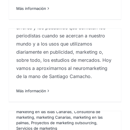
conceptos que a los marketeros les llama
Más información
más la atención. Me hace mucha gracia ver
la poca soltura con la que se mueven, los
errores y los pecadillos que cometen los
periodistas cuando se acercan a nuestro
mundo y a los usos que utilizamos
diariamente en publicidad, marketing o,
sobre todo, los estudios de mercados. Hoy
vamos a aproximarnos al neuromarketing
de la mano de Santiago Camacho.
¿Cómo hacen los
establecimientos para
Más información
incrementar las ventas?
Por
Eureka Marketing
|
junio 8, 2017
|
Agencia de
marketing en las Islas Canarias
,
Consultoría de
marketing
,
marketing Canarias
,
marketing en las
palmas
,
Proyectos de marketing outsourcing
,
Servicios de marketing