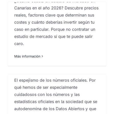
¿Cuánto cuesta un estudio de mercado en
El espejismo de los
Canarias en el año 2026? Descubre precios
números oficiales
reales, factores clave que determinan sus
La paradoja de Monty
costes y cuánto deberías invertir según tu
Por
Eureka Marketing
|
abril 8, 2026
|
Analistas de
Hall. Cuando la
caso en particular. Porque no contratar un
mercado
,
Big Data
,
Big Data Analysis
,
centro
investigaciones sociológicas
,
comportamiento del
estudio de mercado sí que te puede salir
estadística
consumidor
,
Encuestas
,
Estadística
,
Estudios
caro.
cualitativos
,
estudios cuantitativos
,
Estudios de
(tozudamente) nos
mercado
,
Estudios de reputación
,
estudios mercado
inmobiliario
,
estudios socioeconómicos
,
Ideas
,
Más información
demuestra que la
Investigación comercial
,
investigación de mercados
,
Investigaciones sociologicas
,
Proyectos estudios de
s
mercados
,
sociobarómetro
,
sociología
intuición falla. Ft.
La extraña área de las
Javier Santaolalla
El espejismo de los números oficiales. Por
matemáticas que
qué hemos de ser especialmente
Por
Eureka Marketing
|
abril 29, 2025
|
análisis
predice casi todo (ft.
cuidadosos con los números y las
sociológico aplicado
,
Analistas de mercado
,
centro
investigaciones sociológicas
,
comportamiento del
estadísticas oficiales en la sociedad que se
Veritasium)
consumidor
,
empresas que hacen estudios de
autodenomina de los Datos Abiertos y que
mercado en canarias
,
Encuestas
,
Encuestas canarias
,