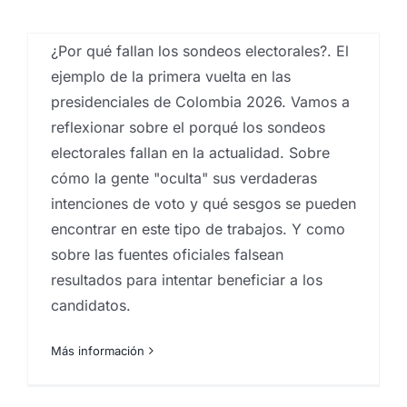
sociología
,
Sondeos electorales
¿Cuánto cuesta un
¿Por qué fallan los sondeos electorales?. El
ejemplo de la primera vuelta en las
estudio de mercado
presidenciales de Colombia 2026. Vamos a
en Canarias en 2026?
reflexionar sobre el porqué los sondeos
electorales fallan en la actualidad. Sobre
Por
Eureka Marketing
|
abril 22, 2026
|
Análisis e
cómo la gente "oculta" sus verdaderas
investigación de mercados en Canarias
,
Análisis
sensorial
,
análisis sensorial de alimentos
,
análisis
intenciones de voto y qué sesgos se pueden
sensorial de productos
,
Analistas de mercado
,
encontrar en este tipo de trabajos. Y como
Captación de muestras
,
Consultoría empresarial Las
Palmas
,
empresas que hacen estudios de mercado
sobre las fuentes oficiales falsean
en canarias
,
Estadística
,
Estudios cualitativos
,
resultados para intentar beneficiar a los
estudios cuantitativos
,
Estudios de mercado
,
estudios
de mercado ejemplos
,
estudios de mercado en
candidatos.
España
,
Estudios de precios
,
Estudios de reputación
,
estudios mercado inmobiliario
,
Investigación
Más información
comercial
,
investigación de mercados
,
Proyectos
estudios de mercados