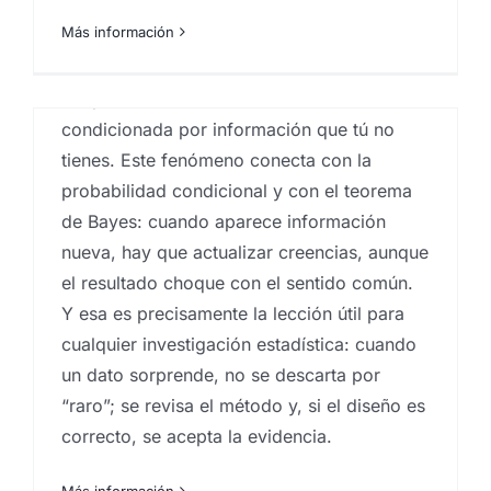
pero la solución correcta es otra: cambiar
Más información
de puerta duplica tus opciones (pasas de
1/3 a 2/3). La clave está en que la acción
del presentador no es aleatoria: está
condicionada por información que tú no
tienes. Este fenómeno conecta con la
probabilidad condicional y con el teorema
de Bayes: cuando aparece información
nueva, hay que actualizar creencias, aunque
Baby boom
el resultado choque con el sentido común.
Y esa es precisamente la lección útil para
postpandemia y
cualquier investigación estadística: cuando
demografía
un dato sorprende, no se descarta por
“raro”; se revisa el método y, si el diseño es
Por
Eureka Marketing
|
mayo 12, 2021
|
estudios
socioeconómicos
,
Investigaciones sociologicas
,
correcto, se acepta la evidencia.
sociología
Modelos matemáticos
Más información