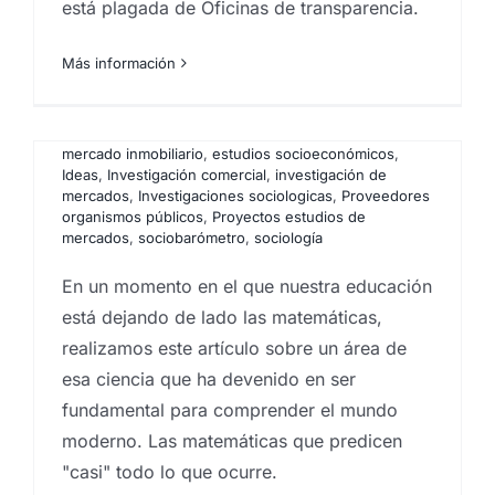
está plagada de Oficinas de transparencia.
Por
Encuestas y campañas de encuestación
Eureka Marketing
|
enero 2, 2026
|
,
Analistas de
Estadística
,
mercado
Estudios cualitativos
,
Big Data
,
Big Data Analysis
,
estudios cuantitativos
,
centro
,
Estudios
investigaciones sociológicas
de mercado
,
Estudios de reputación
,
comportamiento del
,
estudios
Más información
consumidor
mercado inmobiliario
,
Encuestas
,
estudios socioeconómicos
,
Encuestas canarias
,
,
Encuestas y campañas de encuestación
grupos de debate
,
Ideas
,
Instituto de investigación de
,
Estadística
,
Estudios cualitativos
mercados
,
Investigación comercial
,
estudios cuantitativos
,
investigación de
,
Estudios
de mercado
mercados
,
Investigaciones sociologicas
,
Estudios de reputación
,
estudios
,
Proveedores
mercado inmobiliario
organismos públicos
,
,
estudios socioeconómicos
Proyectos estudios de
,
Ideas
mercados
,
Investigación comercial
,
sociobarómetro
,
sociología
,
investigación de
mercados
,
Investigaciones sociologicas
,
Proveedores
organismos públicos
,
Proyectos estudios de
La paradoja de Monty Hall es uno de esos
mercados
,
sociobarómetro
,
sociología
problemas que deja en evidencia una
realidad incómoda: la probabilidad suele
En un momento en el que nuestra educación
ser contraintuitiva. En el juego clásico del
está dejando de lado las matemáticas,
concurso hay tres puertas, un coche y dos
realizamos este artículo sobre un área de
cabras. Tras elegir una puerta, el
esa ciencia que ha devenido en ser
presentador —que sabe dónde está el
fundamental para comprender el mundo
premio— abre otra con una cabra y te
moderno. Las matemáticas que predicen
ofrece cambiar. La intuición dice “50/50”,
"casi" todo lo que ocurre.