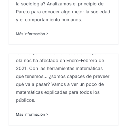
la sociología? Analizamos el principio de
preveer cómo se va a comportar la
Pareto para conocer algo mejor la sociedad
epidemia. En este artículo vamos a ver un
y el comportamiento humanos.
modelo matemático concreto desarrollado
por Iván Area, profesor de Matemática
Más información
Aplicada de la Universidad de Vigo, y su
departamento. Fue capaz de inferir cómo se
iba a expandir la enfermedad en España la
ola nos ha afectado en Enero-Febrero de
2021. Con las herramientas matemáticas
que tenemos... ¿somos capaces de preveer
qué va a pasar? Vamos a ver un poco de
matemáticas explicadas para todos los
públicos.
Más información