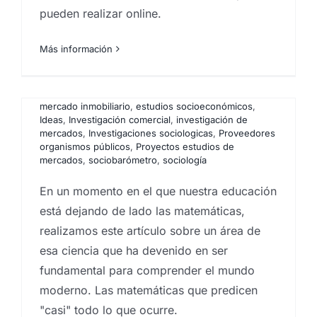
pueden realizar online.
Por
Eureka Marketing
|
enero 2, 2026
|
Analistas de
mercado
,
Big Data
,
Big Data Analysis
,
centro
investigaciones sociológicas
,
comportamiento del
n
Más información
consumidor
,
Encuestas
,
Encuestas canarias
,
Encuestas y campañas de encuestación
,
Estadística
,
Estudios cualitativos
,
estudios cuantitativos
,
Estudios
de mercado
,
Estudios de reputación
,
estudios
mercado inmobiliario
,
estudios socioeconómicos
,
Ideas
,
Investigación comercial
,
investigación de
La paradoja de Monty Hall.
mercados
,
Investigaciones sociologicas
,
Proveedores
Cuando la estadística
organismos públicos
,
Proyectos estudios de
mercados
,
sociobarómetro
,
sociología
(tozudamente) nos
Los inútiles premios:
En un momento en el que nuestra educación
demuestra que la intuición
está dejando de lado las matemáticas,
cuando el galardón llega
falla. Ft. Javier Santaolalla
realizamos este artículo sobre un área de
tarde, mal… y con intereses
Por
Eureka Marketing
|
abril 29, 2025
|
análisis
esa ciencia que ha devenido en ser
sociológico aplicado
,
Analistas de mercado
,
centro
Por
Eureka Marketing
|
octubre 20, 2025
|
Agencia
investigaciones sociológicas
,
comportamiento del
fundamental para comprender el mundo
CX Canarias
,
Análisis e investigación de mercados en
consumidor
,
empresas que hacen estudios de
Canarias
,
Analistas de mercado
,
centro
moderno. Las matemáticas que predicen
mercado en canarias
,
Encuestas
,
Encuestas canarias
,
investigaciones sociológicas
,
comportamiento del
"casi" todo lo que ocurre.
Encuestas y campañas de encuestación
,
Estadística
,
consumidor
,
Encuestas
,
Encuestas canarias
,