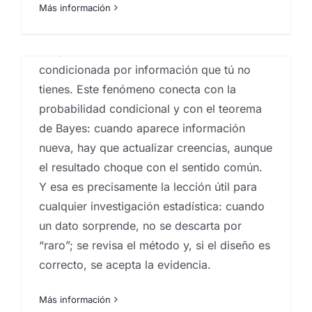
Más información
de puerta duplica tus opciones (pasas de
1/3 a 2/3). La clave está en que la acción
del presentador no es aleatoria: está
n
condicionada por información que tú no
tienes. Este fenómeno conecta con la
probabilidad condicional y con el teorema
de Bayes: cuando aparece información
nueva, hay que actualizar creencias, aunque
el resultado choque con el sentido común.
Y esa es precisamente la lección útil para
cualquier investigación estadística: cuando
un dato sorprende, no se descarta por
“raro”; se revisa el método y, si el diseño es
correcto, se acepta la evidencia.
Más información