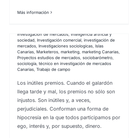
Estudios cualitativos
,
estudios cuantitativos
,
Estudios
Encuestas y campañas de encuestación
,
Estadística
,
de mercado
,
Estudios de reputación
,
estudios
Estudios cualitativos
,
estudios cuantitativos
,
Estudios
Más información
mercado inmobiliario
,
estudios socioeconómicos
,
de mercado
,
Estudios de mercado renumerados
,
grupos de debate
,
Ideas
,
Instituto de investigación de
Estudios de reputación
,
estudios socioeconómicos
,
mercados
,
Investigación comercial
,
investigación de
Focus Group
,
grupos de debate
,
Ideas
,
Instituto de
mercados
,
Investigaciones sociologicas
,
Proveedores
investigación de mercados
,
inteligencia artificial y
organismos públicos
,
Proyectos estudios de
sociedad
,
Investigación comercial
,
investigación de
mercados
,
sociobarómetro
,
sociología
mercados
,
Investigaciones sociologicas
,
Islas
Canarias
,
Marketeros
,
marketing
,
marketing Canarias
,
La paradoja de Monty Hall es uno de esos
Proyectos estudios de mercados
,
sociobarómetro
,
sociología
,
técnico en investigación de mercados
problemas que deja en evidencia una
Canarias
,
Trabajo de campo
realidad incómoda: la probabilidad suele
ser contraintuitiva. En el juego clásico del
Los inútiles premios. Cuando el galardón
concurso hay tres puertas, un coche y dos
llega tarde y mal, los premios no sólo son
cabras. Tras elegir una puerta, el
injustos. Son inútiles y, a veces,
presentador —que sabe dónde está el
perjudiciales. Conforman una forma de
premio— abre otra con una cabra y te
hipocresía en la que todos participamos por
ofrece cambiar. La intuición dice “50/50”,
ego, interés y, por supuesto, dinero.
pero la solución correcta es otra: cambiar