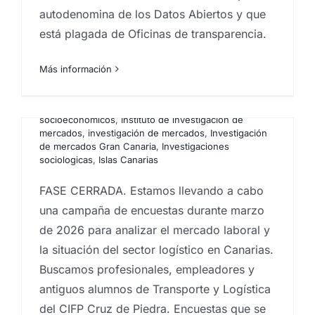
autodenomina de los Datos Abiertos y que
laboral 2026
está plagada de Oficinas de transparencia.
Por
Eureka Marketing
|
marzo 2, 2026
|
Análisis e
investigación de mercados en Canarias
,
análisis
sociológico aplicado
,
Analistas de mercado
,
Captación
Más información
de muestras
,
centro investigaciones sociológicas
,
Encuestas
,
Encuestas canarias
,
Encuestas y
campañas de encuestación
,
Estadística
,
estudios
socioeconómicos
,
Instituto de investigación de
mercados
,
investigación de mercados
,
Investigación
de mercados Gran Canaria
,
Investigaciones
sociologicas
,
Islas Canarias
FASE CERRADA. Estamos llevando a cabo
s
una campaña de encuestas durante marzo
de 2026 para analizar el mercado laboral y
la situación del sector logístico en Canarias.
La extraña área de las
Buscamos profesionales, empleadores y
matemáticas que predice
antiguos alumnos de Transporte y Logística
casi todo (ft. Veritasium)
del CIFP Cruz de Piedra. Encuestas que se