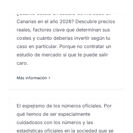
estudios de mercados
¿Cuánto cuesta un estudio de mercado en
Canarias en el año 2026? Descubre precios
El espejismo de los
reales, factores clave que determinan sus
números oficiales
costes y cuánto deberías invertir según tu
Por
Eureka Marketing
|
abril 8, 2026
|
Analistas de
caso en particular. Porque no contratar un
mercado
,
Big Data
,
Big Data Analysis
,
centro
investigaciones sociológicas
,
comportamiento del
estudio de mercado sí que te puede salir
consumidor
,
Encuestas
,
Estadística
,
Estudios
caro.
cualitativos
,
estudios cuantitativos
,
Estudios de
mercado
,
Estudios de reputación
,
estudios mercado
inmobiliario
,
estudios socioeconómicos
,
Ideas
,
Más información
Investigación comercial
,
investigación de mercados
,
Investigaciones sociologicas
,
Proyectos estudios de
s
FASE CERRADA.
mercados
,
sociobarómetro
,
sociología
Convocatoria fase
El espejismo de los números oficiales. Por
cuantitativa – Encuestas
qué hemos de ser especialmente
Sector logístico en
cuidadosos con los números y las
Canarias | Estudio mercado
estadísticas oficiales en la sociedad que se