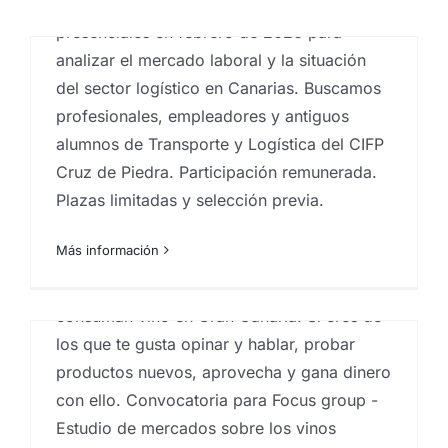
mercados sobre los vinos y
Marketing organiza varios focus group
presenciales en febrero de 2026 para
las bodegas en Gran
analizar el mercado laboral y la situación
Canaria.
del sector logístico en Canarias. Buscamos
Por
Eureka Marketing
|
noviembre 5, 2025
|
centro
profesionales, empleadores y antiguos
investigaciones sociológicas
,
comportamiento del
consumidor
,
Dinámicas de grupo
,
Estudios
alumnos de Transporte y Logística del CIFP
cualitativos
,
Estudios de mercado
,
Estudios de
Cruz de Piedra. Participación remunerada.
mercado renumerados
,
Focus Group
,
grupos de
debate
,
Ideas
,
Instituto de investigación de mercados
,
Plazas limitadas y selección previa.
Marketing en Canarias
Más información
Estamos organizando nuevos Focus Group,
para personas mayores de edad y que
Los inútiles premios:
consuman vino en Gran Canaria. Si eres de
los que te gusta opinar y hablar, probar
cuando el galardón llega
productos nuevos, aprovecha y gana dinero
tarde, mal… y con intereses
con ello. Convocatoria para Focus group -
Por
Eureka Marketing
|
octubre 20, 2025
|
Agencia
Estudio de mercados sobre los vinos
CX Canarias
,
Análisis e investigación de mercados en