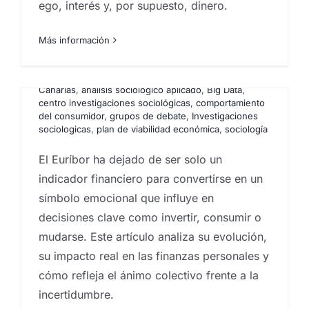
ego, interés y, por supuesto, dinero.
Encuestas y campañas de encuestación
,
Estadística
,
Estudios cualitativos
,
estudios cuantitativos
,
Estudios
El Euríbor como termómetro
de mercado
,
Estudios de reputación
,
estudios
Más información
mercado inmobiliario
,
estudios socioeconómicos
,
emocional
grupos de debate
,
Ideas
,
Instituto de investigación de
mercados
,
Investigación comercial
,
investigación de
Por
Eureka Marketing
|
agosto 21, 2025
|
Agencia CX
mercados
,
Investigaciones sociologicas
,
Proveedores
Canarias
,
análisis sociológico aplicado
,
Big Data
,
organismos públicos
,
Proyectos estudios de
n
centro investigaciones sociológicas
,
comportamiento
mercados
,
sociobarómetro
,
sociología
del consumidor
,
grupos de debate
,
Investigaciones
sociologicas
,
plan de viabilidad económica
,
sociología
La paradoja de Monty Hall es uno de esos
problemas que deja en evidencia una
El Euríbor ha dejado de ser solo un
realidad incómoda: la probabilidad suele
indicador financiero para convertirse en un
ser contraintuitiva. En el juego clásico del
símbolo emocional que influye en
concurso hay tres puertas, un coche y dos
decisiones clave como invertir, consumir o
cabras. Tras elegir una puerta, el
mudarse. Este artículo analiza su evolución,
presentador —que sabe dónde está el
su impacto real en las finanzas personales y
premio— abre otra con una cabra y te
cómo refleja el ánimo colectivo frente a la
ofrece cambiar. La intuición dice “50/50”,
incertidumbre.