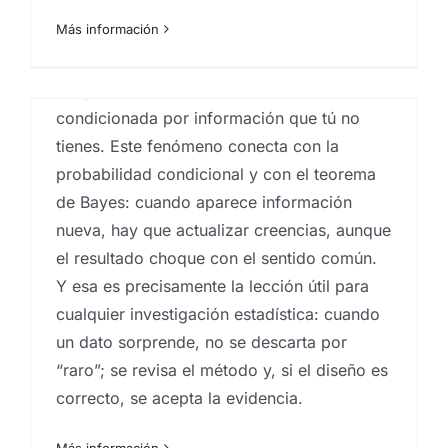
pero la solución correcta es otra: cambiar
Más información
de puerta duplica tus opciones (pasas de
1/3 a 2/3). La clave está en que la acción
del presentador no es aleatoria: está
condicionada por información que tú no
tienes. Este fenómeno conecta con la
probabilidad condicional y con el teorema
de Bayes: cuando aparece información
Convocatoria para Focus
nueva, hay que actualizar creencias, aunque
group – Estudio de
el resultado choque con el sentido común.
mercados sobre los
Y esa es precisamente la lección útil para
smoothies, los sabores y el
cualquier investigación estadística: cuando
consumo de zumos en
un dato sorprende, no se descarta por
“raro”; se revisa el método y, si el diseño es
Gran Canaria.
correcto, se acepta la evidencia.
Por
Eureka Marketing
|
enero 24, 2025
|
centro
investigaciones sociológicas
,
comportamiento del
consumidor
,
Dinámicas de grupo
,
Estudios
Más información