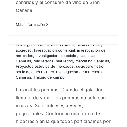
Canarias
,
Analistas de mercado
,
centro
canarios y el consumo de vino en Gran
investigaciones sociológicas
,
comportamiento del
Canaria.
consumidor
,
Encuestas
,
Encuestas canarias
,
Encuestas y campañas de encuestación
,
Estadística
,
Estudios cualitativos
,
estudios cuantitativos
,
Estudios
Más información
de mercado
,
Estudios de mercado renumerados
,
Estudios de reputación
,
estudios socioeconómicos
,
Focus Group
,
grupos de debate
,
Ideas
,
Instituto de
investigación de mercados
,
inteligencia artificial y
sociedad
,
Investigación comercial
,
investigación de
La paradoja de Monty Hall.
mercados
,
Investigaciones sociologicas
,
Islas
Canarias
,
Marketeros
,
marketing
,
marketing Canarias
,
Cuando la estadística
Proyectos estudios de mercados
,
sociobarómetro
,
sociología
,
técnico en investigación de mercados
(tozudamente) nos
Canarias
,
Trabajo de campo
demuestra que la intuición
Los inútiles premios. Cuando el galardón
falla. Ft. Javier Santaolalla
llega tarde y mal, los premios no sólo son
Por
Eureka Marketing
|
abril 29, 2025
|
análisis
injustos. Son inútiles y, a veces,
sociológico aplicado
,
Analistas de mercado
,
centro
investigaciones sociológicas
,
comportamiento del
perjudiciales. Conforman una forma de
consumidor
,
empresas que hacen estudios de
hipocresía en la que todos participamos por
mercado en canarias
,
Encuestas
,
Encuestas canarias
,