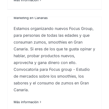
cualitativos
,
Estudios de mercado
,
Estudios de
mercado renumerados
,
Focus Group
,
grupos de
debate
,
Ideas
,
Instituto de investigación de mercados
,
Marketing en Canarias
Estamos organizando nuevos Focus Group,
para personas de todas las edades y que
consuman zumos, smoothies en Gran
Canaria. Si eres de los que te gusta opinar y
hablar, probar productos nuevos,
Focus group – Grupos de
aprovecha y gana dinero con ello.
debate. Estudio sociológico
Convocatoria para Focus group - Estudio
organizado para el Colegio
de mercados sobre los smoothies, los
de Enfermería sobre la
sabores y el consumo de zumos en Gran
Canaria.
atención en mayores.
Por
Eureka Marketing
|
noviembre 19, 2024
|
centro
Más información
investigaciones sociológicas
,
comportamiento del
consumidor
,
Dinámicas de grupo
,
Estudios