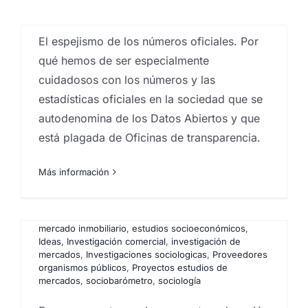
mercados
,
sociobarómetro
,
sociología
El espejismo de los números oficiales. Por
qué hemos de ser especialmente
La extraña área de las
cuidadosos con los números y las
matemáticas que predice
estadísticas oficiales en la sociedad que se
casi todo (ft. Veritasium)
autodenomina de los Datos Abiertos y que
está plagada de Oficinas de transparencia.
Por
Eureka Marketing
|
enero 2, 2026
|
Analistas de
mercado
,
Big Data
,
Big Data Analysis
,
centro
investigaciones sociológicas
,
comportamiento del
Más información
consumidor
,
Encuestas
,
Encuestas canarias
,
Encuestas y campañas de encuestación
,
Estadística
,
Estudios cualitativos
,
estudios cuantitativos
,
Estudios
de mercado
,
Estudios de reputación
,
estudios
mercado inmobiliario
,
estudios socioeconómicos
,
Ideas
,
Investigación comercial
,
investigación de
mercados
,
Investigaciones sociologicas
,
Proveedores
organismos públicos
,
Proyectos estudios de
mercados
,
sociobarómetro
,
sociología