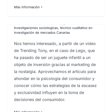
de mercado
,
Estudios de reputación
,
estudios
Por
Eureka Marketing
|
julio 8, 2025
|
Analistas de
s
Más información
mercado inmobiliario
,
estudios socioeconómicos
,
mercado
,
centro investigaciones sociológicas
,
grupos de debate
,
Ideas
,
Instituto de investigación de
comportamiento del consumidor
,
Customer
mercados
,
Investigación comercial
,
investigación de
experience
,
Estudios cualitativos
,
estudios
mercados
,
Investigaciones sociologicas
,
Proveedores
socioeconómicos
,
Ideas
,
Investigación comercial
,
organismos públicos
,
Proyectos estudios de
Investigaciones sociologicas
,
técnico cualitativo en
mercados
,
sociobarómetro
,
sociología
investigación de mercados Canarias
La paradoja de Monty Hall es uno de esos
Nos hemos interesado, a partir de un vídeo
problemas que deja en evidencia una
de Trending Tony, en el caso de Lego, que
l
realidad incómoda: la probabilidad suele
ha pasado de ser un juguete infantil a un
ser contraintuitiva. En el juego clásico del
objeto de inversión gracias al marketing de
concurso hay tres puertas, un coche y dos
la nostalgia. Aprovechamos el artículo para
cabras. Tras elegir una puerta, el
ahondar en la psicología del consumidor y
presentador —que sabe dónde está el
conocer cómo las estrategias de la escasez
premio— abre otra con una cabra y te
y exclusividad influyen en la toma de
ofrece cambiar. La intuición dice “50/50”,
decisiones del consumidor.
pero la solución correcta es otra: cambiar
Más información