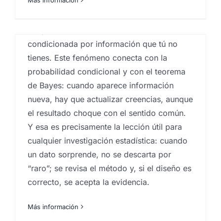
de puerta duplica tus opciones (pasas de
La espiral del silencio: por
1/3 a 2/3). La clave está en que la acción
qué la opinión pública no
del presentador no es aleatoria: está
siempre dice la verdad
condicionada por información que tú no
tienes. Este fenómeno conecta con la
Por
Eureka Marketing
|
julio 10, 2024
|
Big Data
,
centro investigaciones sociológicas
,
Encuestas
,
probabilidad condicional y con el teorema
Encuestas canarias
,
Encuestas y campañas de
de Bayes: cuando aparece información
encuestación
,
Estudio de insights
,
Estudios
cualitativos
,
estudios cuantitativos
,
Estudios de
nueva, hay que actualizar creencias, aunque
reputación
,
estudios socioeconómicos
,
Ideas
,
el resultado choque con el sentido común.
Investigaciones sociologicas
,
sociobarómetro
,
sociología
,
técnico cualitativo en investigación de
Y esa es precisamente la lección útil para
mercados Canarias
cualquier investigación estadística: cuando
un dato sorprende, no se descarta por
La teoría de la espiral del silencio,
“raro”; se revisa el método y, si el diseño es
formulada por la socióloga alemana
correcto, se acepta la evidencia.
Elisabeth Noelle-Neumann, explica cómo el
miedo al rechazo social y al aislamiento
Más información
lleva a muchas personas a silenciar sus