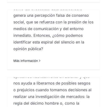
opiniones, incluso en contextos anónimos
como las encuestas. Esta autocensura
La regla del décimo hombre
genera una percepción falsa de consenso
o del abogado del diablo
social, que se refuerza con la presión de los
Por
Eureka Marketing
|
enero 24, 2024
|
centro
medios de comunicación y del entorno
investigaciones sociológicas
,
comportamiento del
consumidor
,
Customer experience
,
Dinámicas de
inmediato. Entonces, ¿cómo podemos
grupo
,
Estudio de insights
,
Estudios cualitativos
,
identificar esta espiral del silencio en la
estudios socioeconómicos
,
Ideas
,
Investigaciones
sociologicas
,
sociobarómetro
,
sociología
,
técnico
opinión pública?
cualitativo en investigación de mercados Canarias
Más información
Relacionado con nuestro anterior artículo,
quiero estudiar un método de trabajo que
aplicamos habitualmente en Eureka! y que
nos ayuda a liberarnos de posibles sesgos
e
o prejuicios cuando tomamos decisiones al
realizar una investigación de mercados: la
regla del décimo hombre o, como la