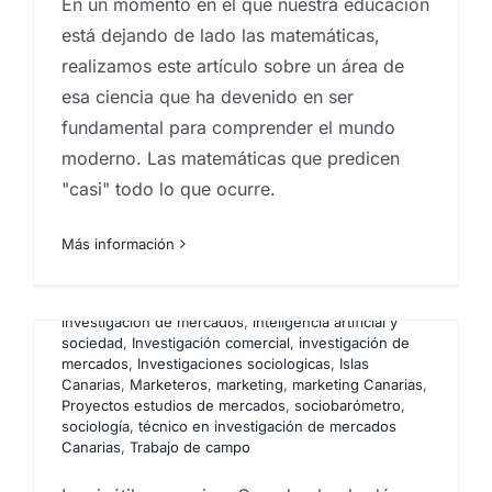
Los inútiles premios:
En un momento en el que nuestra educación
está dejando de lado las matemáticas,
cuando el galardón llega
realizamos este artículo sobre un área de
tarde, mal… y con intereses
esa ciencia que ha devenido en ser
Por
Eureka Marketing
|
octubre 20, 2025
|
Agencia
fundamental para comprender el mundo
CX Canarias
,
Análisis e investigación de mercados en
Canarias
,
Analistas de mercado
,
centro
moderno. Las matemáticas que predicen
investigaciones sociológicas
,
comportamiento del
"casi" todo lo que ocurre.
consumidor
,
Encuestas
,
Encuestas canarias
,
Encuestas y campañas de encuestación
,
Estadística
,
Estudios cualitativos
,
estudios cuantitativos
,
Estudios
Más información
de mercado
,
Estudios de mercado renumerados
,
Estudios de reputación
,
estudios socioeconómicos
,
Focus Group
,
grupos de debate
,
Ideas
,
Instituto de
investigación de mercados
,
inteligencia artificial y
sociedad
,
Investigación comercial
,
investigación de
mercados
,
Investigaciones sociologicas
,
Islas
Canarias
,
Marketeros
,
marketing
,
marketing Canarias
,
Proyectos estudios de mercados
,
sociobarómetro
,
La Encrucijada del
sociología
,
técnico en investigación de mercados
Canarias
,
Trabajo de campo
Pensamiento Crítico en la