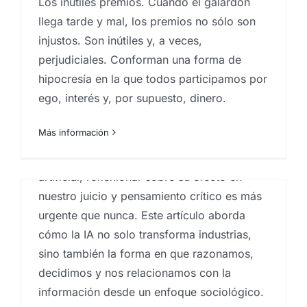
Los inútiles premios. Cuando el galardón
Era de la Inteligencia
llega tarde y mal, los premios no sólo son
Artificial
injustos. Son inútiles y, a veces,
Por
Eureka Marketing
|
julio 21, 2025
|
análisis
perjudiciales. Conforman una forma de
sociológico aplicado
,
centro investigaciones
sociológicas
,
comportamiento del consumidor
,
hipocresía en la que todos participamos por
Estudios cualitativos
,
Estudios de mercado
,
estudios
ego, interés y, por supuesto, dinero.
socioeconómicos
,
Ideas
,
inteligencia artificial y
La paradoja de Monty Hall.
sociedad
,
Investigaciones sociologicas
,
marketing
,
sociología
,
tecnología y cultura digital
Más información
Cuando la estadística
(tozudamente) nos
En una era dominada por la inteligencia
artificial, reflexionar sobre su efecto en
demuestra que la intuición
n
nuestro juicio y pensamiento crítico es más
falla. Ft. Javier Santaolalla
urgente que nunca. Este artículo aborda
Por
Eureka Marketing
|
abril 29, 2025
|
análisis
cómo la IA no solo transforma industrias,
sociológico aplicado
,
Analistas de mercado
,
centro
Marketing de la nostalgia. El
investigaciones sociológicas
,
comportamiento del
sino también la forma en que razonamos,
consumidor
,
empresas que hacen estudios de
caso LEGO ¿juguete o
decidimos y nos relacionamos con la
mercado en canarias
,
Encuestas
,
Encuestas canarias
,
información desde un enfoque sociológico.
Encuestas y campañas de encuestación
,
Estadística
,
inversión?
Estudios cualitativos
,
estudios cuantitativos
,
Estudios