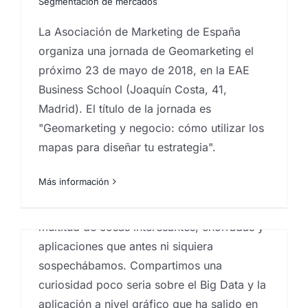
Segmentación de mercados
La Asociación de Marketing de España
organiza una jornada de Geomarketing el
próximo 23 de mayo de 2018, en la EAE
Business School (Joaquín Costa, 41,
Madrid). El título de la jornada es
La belleza del Big Data
"Geomarketing y negocio: cómo utilizar los
Por
Eureka Marketing
|
mayo 15, 2018
|
Analistas de
mapas para diseñar tu estrategia".
mercado
,
Big Data Analysis
,
Creativos de marketing
Más información
Big Data. Una explicación
El Big Data y sus aplicaciones están de
moda. Y cuando algo está de moda, surgen
«sencilla» sobre su uso y
multitud de cosas interesantes, chorradas y
utilidad
aplicaciones que antes ni siquiera
Por
Eureka Marketing
|
abril 10, 2018
|
Analistas de
sospechábamos. Compartimos una
mercado
,
Big Data
,
Big Data Analysis
,
Estudios de
mercado
,
marketing en las palmas
,
Servicios de
curiosidad poco seria sobre el Big Data y la
marketing
aplicación a nivel gráfico que ha salido en