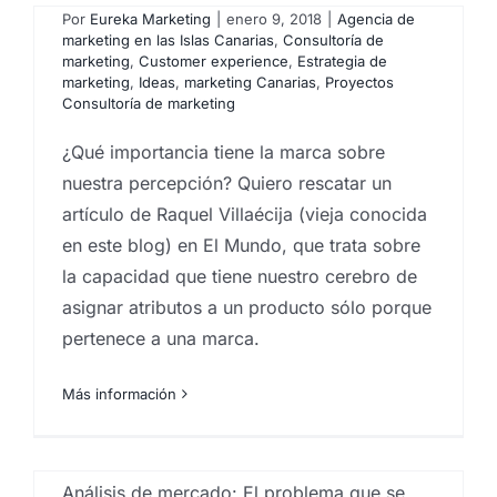
Por
Eureka Marketing
|
enero 9, 2018
|
Agencia de
marketing en las Islas Canarias
,
Consultoría de
marketing
,
Customer experience
,
Estrategia de
marketing
,
Ideas
,
marketing Canarias
,
Proyectos
Consultoría de marketing
¿Qué importancia tiene la marca sobre
nuestra percepción? Quiero rescatar un
artículo de Raquel Villaécija (vieja conocida
en este blog) en El Mundo, que trata sobre
Análisis de mercado:
la capacidad que tiene nuestro cerebro de
Cuando hay demasiada
asignar atributos a un producto sólo porque
información…
pertenece a una marca.
Por
Eureka Marketing
|
octubre 30, 2017
|
Agencia de
marketing en las Islas Canarias
,
Analistas de mercado
,
Más información
Estrategia de marketing
,
Estudios de mercado
,
Marketing en Canarias
,
marketing en las palmas
,
Servicios de marketing
Análisis de mercado: El problema que se