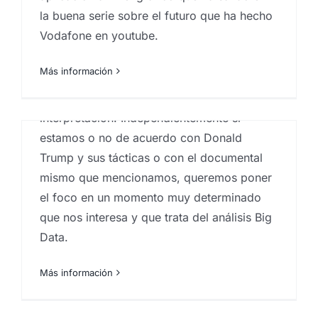
la buena serie sobre el futuro que ha hecho
Compartimos aquí un documental que
Vodafone en youtube.
emitió Televisión Española el pasado 7 de
abril de 2018. Se trata del documental
Más información
"Juego Sucio. Cómo Donald Trump ganó las
elecciones". El título da poco lugar a la
interpretación. Independientemente si
estamos o no de acuerdo con Donald
Trump y sus tácticas o con el documental
mismo que mencionamos, queremos poner
el foco en un momento muy determinado
que nos interesa y que trata del análisis Big
La importancia de la
Data.
marca… o porqué nuestro
Más información
cerebro las elige sin que
podamos hacer nada