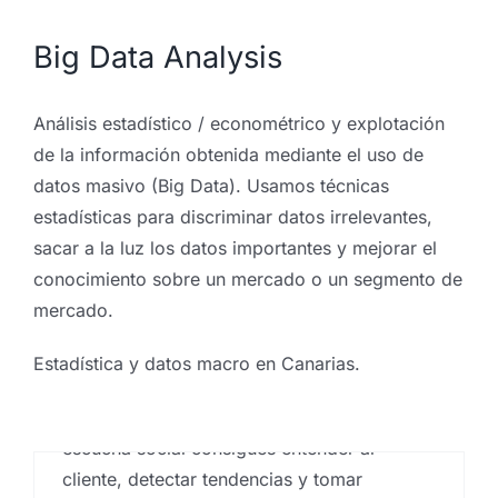
Big Data Analysis
Qué es la escucha social o
Análisis estadístico / econométrico y explotación
social listening
de la información obtenida mediante el uso de
Por
Eureka Marketing
|
marzo 23, 2021
|
Análisis e
datos masivo (Big Data). Usamos técnicas
investigación de mercados en Canarias
,
Analistas de
estadísticas para discriminar datos irrelevantes,
mercado
,
Big Data
,
Big Data Analysis
,
centro
investigaciones sociológicas
,
comportamiento del
sacar a la luz los datos importantes y mejorar el
consumidor
,
Estadística
,
Estudio de reputación
conocimiento sobre un mercado o un segmento de
corporativa
,
Estudios de reputación
,
marketing en las
palmas
mercado.
¿Que es la Escucha Social o Social
Estadística y datos macro en Canarias.
Listening? Saber la percepción que se tiene
de tu marca es solo el comienzo, con la
escucha social consigues entender al
cliente, detectar tendencias y tomar