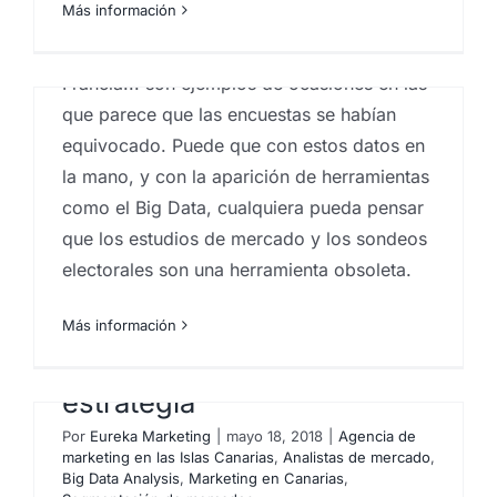
Más información
equivocarse. Donald Trump, el Brexit, Orban
en Hungría, el ascenso de Macron en
Francia... son ejemplos de ocasiones en las
que parece que las encuestas se habían
equivocado. Puede que con estos datos en
la mano, y con la aparición de herramientas
como el Big Data, cualquiera pueda pensar
que los estudios de mercado y los sondeos
electorales son una herramienta obsoleta.
n
Geomarketing: cómo utilizar
Más información
los mapas para diseñar tu
estrategia
Por
Eureka Marketing
|
mayo 18, 2018
|
Agencia de
marketing en las Islas Canarias
,
Analistas de mercado
,
Big Data Analysis
,
Marketing en Canarias
,