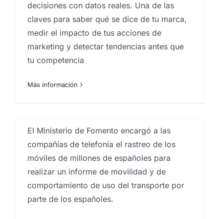
decisiones con datos reales. Una de las
claves para saber qué se dice de tu marca,
medir el impacto de tus acciones de
marketing y detectar tendencias antes que
Informe Big Data sobre
tu competencia
movilidad. Aplicaciones del
¿Podemos fiarnos de las
o
Big Data Analisys.
Más información
Encuestas?
Por
Eureka Marketing
|
enero 7, 2020
|
Big Data
,
Big
Por
Eureka Marketing
|
septiembre 25, 2018
|
Análisis
Data Analysis
e investigación de mercados en Canarias
,
Analistas
de mercado
,
Big Data Analysis
,
centro investigaciones
El Ministerio de Fomento encargó a las
sociológicas
,
Estudios de mercado
,
estudios
socioeconómicos
,
Instituto de investigación de
compañías de telefonía el rastreo de los
mercados
,
Investigaciones sociologicas
,
Proyectos
móviles de millones de españoles para
estudios de mercados
,
Servicios de marketing
,
sociobarómetro
,
Sondeos electorales
,
Trabajo de
realizar un informe de movilidad y de
campo
comportamiento de uso del transporte por
parte de los españoles.
En los últimos años, hemos asistido a varios
escenarios en los que las encuestas parecen