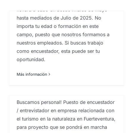
campaña de encuestas telefónicas que se
de trabajo encuestador
llevará a cabo en desde finales de Mayo
hasta mediados de Julio de 2025. No
turismo en la naturaleza en
importa tu edad o formación en este
Fuerteventura
s
campo, puesto que nosotros formamos a
Por
Eureka Marketing
|
febrero 4, 2025
|
Análisis e
nuestros empleados. Si buscas trabajo
investigación de mercados en Canarias
,
Big Data
,
centro investigaciones sociológicas
,
Estadística
,
como encuestador, esta puede ser tu
Estudios cualitativos
,
Estudios de reputación
,
Guest
oportunidad.
experience
,
Instituto de investigación de mercados
,
Investigaciones sociologicas
,
Islas Canarias
,
Proveedores Contratos menores instituciones
Más información
públicas
,
Proveedores Contratos menores
organizaciones públicas
,
sociología
,
técnico
cualitativo en investigación de mercados Canarias
o
Buscamos personal! Puesto de encuestador
/ entrevistador en empresa relacionada con
el turismo en la naturaleza en Fuerteventura,
Buscamos personal! Puesto
para proyecto que se pondrá en marcha
de trabajo auditor en