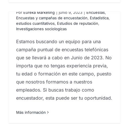
encuestadoras telefónicas
Por
Eureka Marketing
|
junio 9, 2023
|
Encuestas
,
Encuestas y campañas de encuestación
,
Estadística
,
estudios cuantitativos
,
Estudios de reputación
,
Investigaciones sociologicas
Estamos buscando un equipo para una
campaña puntual de encuestas telefónicas
que se llevará a cabo en Junio de 2023. No
s
importa que no tengas experiencia previa,
tu edad o formación en este campo, puesto
que nosotros formamos a nuestros
empleados. Si buscas trabajo como
encuestador, esta puede ser tu oportunidad.
Buscamos encuestadoras
Más información
telefónicas
Por
Eureka Marketing
|
noviembre 9,