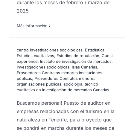
durante los meses de febrero / marzo de
empresas relacionadas con
2025
el turismo en la naturaleza
Más información
en Tenerife
Por
Eureka Marketing
|
noviembre 16, 2024
|
Análisis
e investigación de mercados en Canarias
,
Big Data
,
centro investigaciones sociológicas
,
Estadística
,
Estudios cualitativos
,
Estudios de reputación
,
Guest
o
experience
,
Instituto de investigación de mercados
,
Investigaciones sociologicas
,
Islas Canarias
,
Proveedores Contratos menores instituciones
públicas
,
Proveedores Contratos menores
organizaciones públicas
,
sociología
,
técnico
cualitativo en investigación de mercados Canarias
Buscamos personal! Puesto de auditor en
empresas relacionadas con el turismo en la
naturaleza en Tenerife, para proyecto que
se pondrá en marcha durante los meses de