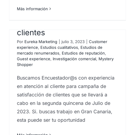
Más información
Trabajo encuestador
telefonico satisfacción
clientes
Por
Eureka Marketing
|
julio 3, 2023
|
Customer
experience
,
Estudios cualitativos
,
Estudios de
mercado renumerados
,
Estudios de reputación
,
Guest experience
,
Investigación comercial
,
Mystery
Shopper
Buscamos Encuestador@s con experiencia
en atención al cliente para campaña de
satisfacción de clientes que se llevará a
cabo en la segunda quincena de Julio de
2023. Si. buscas trabajo en Gran Canaria,
esta puede ser tu oportunidad
Más información