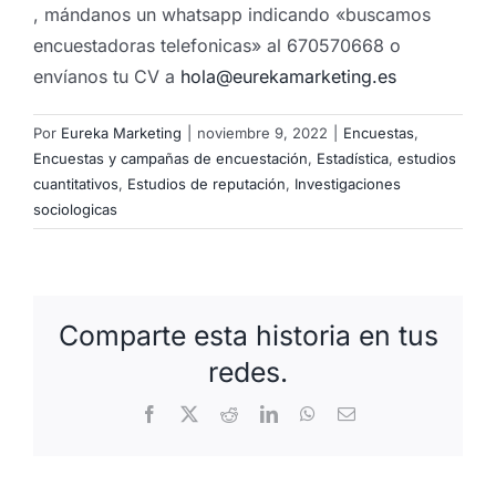
, mándanos un whatsapp indicando «buscamos
encuestadoras telefonicas» al 670570668 o
envíanos tu CV a
hola@eurekamarketing.es
Por
Eureka Marketing
|
noviembre 9, 2022
|
Encuestas
,
Encuestas y campañas de encuestación
,
Estadística
,
estudios
cuantitativos
,
Estudios de reputación
,
Investigaciones
sociologicas
Comparte esta historia en tus
redes.
Facebook
X
Reddit
LinkedIn
WhatsApp
Correo
electrónico