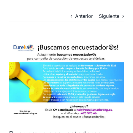
Anterior
Siguiente
Ver
imagen
más
grande