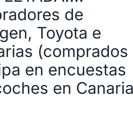
radores de
gen, Toyota e
arias (comprados
cipa en encuestas
coches en Canari