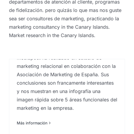
departamentos de atención al cliente, programas
Estudio de marketing
de fidelización. pero quizás lo que mas nos guste
Relacional de Mediapost
sea ser consultores de marketing, practicando la
marketing consultancy in the Canary Islands.
Por
Eureka Marketing
|
abril 13, 2020
|
Agencia de
marketing en las Islas Canarias
,
Branding
,
Consultoría
Market research in the Canary Islands.
de marketing
,
Creativos de marketing
,
inbound
marketing
,
Marketing Relacional
Mediapost ha realizado un estudio de
marketing relacional en colaboración con la
Asociación de Marketing de España. Sus
conclusiones son francamente interesantes
y nos muestran en una infografía una
imagen rápida sobre 5 áreas funcionales del
marketing en la empresa.
Más información