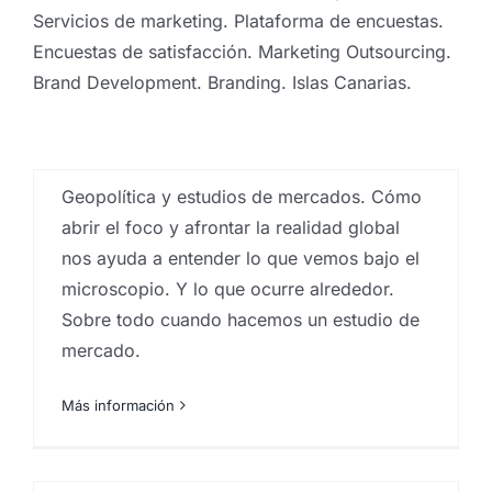
Por
Eureka Marketing
|
junio 13, 2023
|
Análisis e
Servicios de marketing. Plataforma de encuestas.
investigación de mercados en Canarias
,
Analistas de
mercado
,
Big Data
,
Big Data Analysis
,
centro
Encuestas de satisfacción. Marketing Outsourcing.
investigaciones sociológicas
,
Estudios cualitativos
,
Brand Development. Branding. Islas Canarias.
estudios cuantitativos
,
Estudios de mercado
,
estudios
socioeconómicos
,
Instituto de investigación de
mercados
,
Investigaciones sociologicas
,
sociología
,
técnico en investigación de mercados Canarias
Geopolítica y estudios de mercados. Cómo
abrir el foco y afrontar la realidad global
nos ayuda a entender lo que vemos bajo el
microscopio. Y lo que ocurre alrededor.
Sobre todo cuando hacemos un estudio de
mercado.
El marketing de Saul
Más información
Goodman en «Better call
Saul»