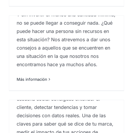
Ciertamente, la circunstancias son adversas.
Qué es la escucha social o
Y sin invertir al menos una cantidad mínima,
social listening
no se puede llegar a conseguir nada. ¿Qué
Por
Eureka Marketing
|
marzo 23, 2021
|
Análisis e
puede hacer una persona sin recursos en
investigación de mercados en Canarias
,
Analistas de
mercado
,
Big Data
,
Big Data Analysis
,
centro
esta situación? Nos atrevemos a dar unos
investigaciones sociológicas
,
comportamiento del
consejos a aquellos que se encuentren en
consumidor
,
Estadística
,
Estudio de reputación
corporativa
,
Estudios de reputación
,
marketing en las
una situación en la que nosotros nos
palmas
encontramos hace ya muchos años.
g
¿Que es la Escucha Social o Social
Más información
Listening? Saber la percepción que se tiene
de tu marca es solo el comienzo, con la
escucha social consigues entender al
cliente, detectar tendencias y tomar
decisiones con datos reales. Una de las
claves para saber qué se dice de tu marca,
medir el impacto de tus acciones de