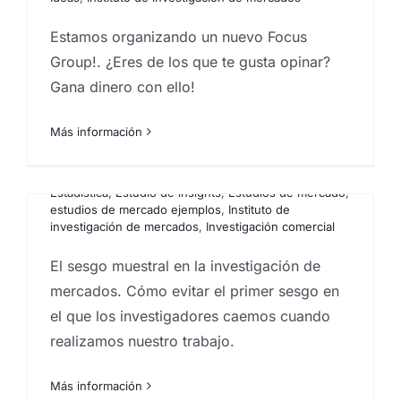
Estamos organizando un nuevo Focus
Quiero emprender. Pero no
Group!. ¿Eres de los que te gusta opinar?
tengo dinero.
Que es el sesgo muestral y
Gana dinero con ello!
Por
Eureka Marketing
|
julio 22, 2021
|
Agencia de
cómo evitarlo
marketing en las Islas Canarias
,
Análisis e
Más información
investigación de mercados en Canarias
,
marketing en
Por
Eureka Marketing
|
noviembre 3, 2021
|
Análisis e
las palmas
investigación de mercados en Canarias
,
Analistas de
mercado
,
centro investigaciones sociológicas
,
Estadística
En muchas ocasiones nos encontramos con
,
Estudio de insights
,
Estudios de mercado
,
estudios de mercado ejemplos
,
Instituto de
personas, generalmente jóvenes o que han
investigación de mercados
,
Investigación comercial
pasado mucho tiempo en paro, que han ido
El sesgo muestral en la investigación de
reflexionando durante un tiempo y
mercados. Cómo evitar el primer sesgo en
madurando una idea de negocio. Y toman la
el que los investigadores caemos cuando
decisión de emprender. Quizás como única
realizamos nuestro trabajo.
salida a una situación desesperada. Sin
ahorros ni activos, deciden salir adelante
Más información
basándose en ellos mismos y su esfuerzo.