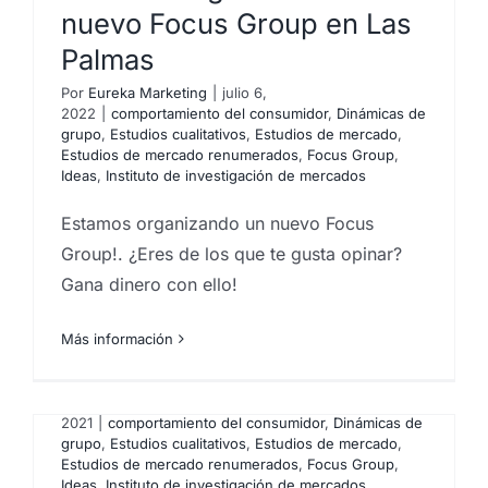
nuevo Focus Group en Las
Palmas
Por
Eureka Marketing
|
julio 6,
2022
|
comportamiento del consumidor
,
Dinámicas de
grupo
,
Estudios cualitativos
,
Estudios de mercado
,
Estudios de mercado renumerados
,
Focus Group
,
Ideas
,
Instituto de investigación de mercados
Estamos organizando un nuevo Focus
Group!. ¿Eres de los que te gusta opinar?
Gana dinero con ello!
Estamos organizando un
nuevo Focus Group en Las
Más información
Palmas
Por
Eureka Marketing
|
noviembre 8,
2021
|
comportamiento del consumidor
,
Dinámicas de
grupo
,
Estudios cualitativos
,
Estudios de mercado
,
Estudios de mercado renumerados
,
Focus Group
,
Ideas
,
Instituto de investigación de mercados