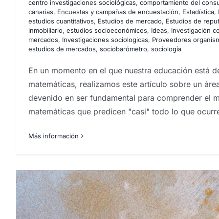
centro investigaciones sociológicas
,
comportamiento del cons
canarias
,
Encuestas y campañas de encuestación
,
Estadística
,
Agencia CX Canarias
Análisis e investigación de me
estudios cuantitativos
,
Estudios de mercado
,
Estudios de repu
mercado
centro investigaciones sociológicas
comp
inmobiliario
,
estudios socioeconómicos
,
Ideas
,
Investigación c
Encuestas
Encuestas canarias
Encuestas y campaña
mercados
,
Investigaciones sociologicas
,
Proveedores organism
Estudios cualitativos
estudios cuantitativos
Estud
estudios de mercados
,
sociobarómetro
,
sociología
mercado renumerados
Estudios de reputación
est
Group
grupos de debate
Ideas
Instituto de investi
En un momento en el que nuestra educación está de
artificial y sociedad
Investigación comercial
in
matemáticas, realizamos este artículo sobre un áre
Investigaciones sociologicas
Islas Canarias
Marke
devenido en ser fundamental para comprender el 
Canarias
Proyectos estudios de mercados
socioba
matemáticas que predicen "casi" todo lo que ocurr
investigación de mercados Canarias
T
Más información