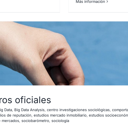
Más información
os oficiales
ig Data
,
Big Data Analysis
,
centro investigaciones sociológicas
,
comporta
ios de reputación
,
estudios mercado inmobiliario
,
estudios socioeconó
e mercados
,
sociobarómetro
,
sociología