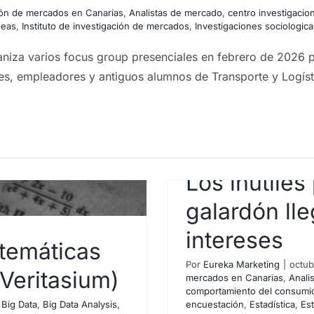
ción de mercados en Canarias
,
Analistas de mercado
,
centro investigacio
deas
,
Instituto de investigación de mercados
,
Investigaciones sociologica
 varios focus group presenciales en febrero de 2026 para
es, empleadores y antiguos alumnos de Transporte y Logísti
Los inútiles
galardón ll
intereses
atemáticas
Por
Eureka Marketing
|
octub
 Veritasium)
ndo el galardón
mercados en Canarias
,
Anali
comportamiento del consumi
on intereses
,
Big Data
,
Big Data Analysis
,
encuestación
,
Estadística
,
Est