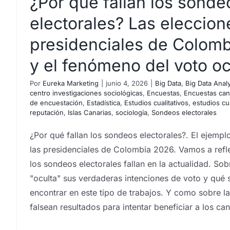
¿Por qué fallan los sonde
electorales? Las eleccion
presidenciales de Colom
y el fenómeno del voto oc
FASE CERRADA. Convoc
Por
Eureka Marketing
|
junio 4, 2026
|
Big Data
,
Big Data Anal
cuantitativa – Encuestas 
centro investigaciones sociológicas
,
Encuestas
,
Encuestas can
de encuestación
,
Estadística
,
Estudios cualitativos
,
estudios cu
en Canarias | Estudio m
reputación
,
Islas Canarias
,
sociología
,
Sondeos electorales
2026
¿Por qué fallan los sondeos electorales?. El ejempl
Análisis e investigación de mercados en Canarias
las presidenciales de Colombia 2026. Vamos a refl
Analistas de mercado
Captación de muestras
centro
los sondeos electorales fallan en la actualidad. So
Encuestas
Encuestas canarias
Encuestas y campaña
"oculta" sus verdaderas intenciones de voto y qué
estudios socioeconómicos
Instituto de investigació
encontrar en este tipo de trabajos. Y como sobre la
mercados
Investigación de mercados Gran Canaria
In
Canarias
falsean resultados para intentar beneficiar a los ca