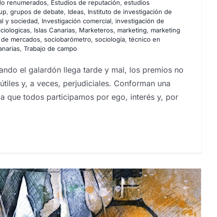
do renumerados
,
Estudios de reputación
,
estudios
up
,
grupos de debate
,
Ideas
,
Instituto de investigación de
ial y sociedad
,
Investigación comercial
,
investigación de
ciologicas
,
Islas Canarias
,
Marketeros
,
marketing
,
marketing
s de mercados
,
sociobarómetro
,
sociología
,
técnico en
anarias
,
Trabajo de campo
ando el galardón llega tarde y mal, los premios no
nútiles y, a veces, perjudiciales. Conforman una
la que todos participamos por ego, interés y, por