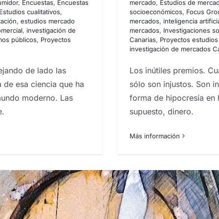
umidor
,
Encuestas
,
Encuestas
mercado
,
Estudios de merca
Estudios cualitativos
,
socioeconómicos
,
Focus Gro
rcados en Canarias
Analistas de
tación
,
estudios mercado
mercados
,
inteligencia artific
ortamiento del consumidor
omercial
,
investigación de
mercados
,
Investigaciones so
s de encuestación
Estadística
os públicos
,
Proyectos
Canarias
,
Proyectos estudio
ios de mercado
Estudios de
investigación de mercados C
udios socioeconómicos
Focus
gación de mercados
inteligencia
jando de lado las
Los inútiles premios. Cu
vestigación de mercados
a de esa ciencia que ha
sólo son injustos. Son i
teros
marketing
marketing
mundo moderno. Las
forma de hipocresía en 
rómetro
sociología
técnico en
e.
supuesto, dinero.
rabajo de campo
Más información