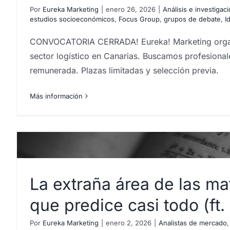
Por
Eureka Marketing
|
enero 26, 2026
|
Análisis e investiga
estudios socioeconómicos
,
Focus Group
,
grupos de debate
,
I
CONVOCATORIA CERRADA! Eureka! Marketing organiza
sector logístico en Canarias. Buscamos profesional
remunerada. Plazas limitadas y selección previa.
Más información
La extraña área de las m
que predice casi todo (ft.
Los inútiles premios: cua
llega tarde, mal… y c
Por
Eureka Marketing
|
enero 2, 2026
|
Analistas de mercado