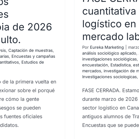
os
cuantitativa
es
logístico en
bia de 2026
mercado la
ulto.
atoria fase
Por
Eureka Marketing
|
marzo
ysis
,
Captación de muestras
,
Sector logístico
análisis sociológico aplicado
,
arias
,
Encuestas y campañas
investigaciones sociológicas
antitativos
,
Estudios de
ercado laboral
encuestación
,
Estadística
,
es
mercados
,
investigación de 
Investigaciones sociologicas
o de la primera vuelta en
análisis sociológico aplicado
exionar sobre el porqué
FASE CERRADA. Estamos
 investigaciones sociológicas
bre cómo la gente
durante marzo de 2026 p
s de encuestación
Estadística
 sesgos se pueden
sector logístico en Can
n de mercados
investigación de
s fuentes oficiales
antiguos alumnos de Tra
vestigaciones sociologicas
Islas
ndidatos.
Encuestas que se pueden