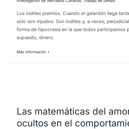
investigación de mercados Canarias
,
Trabajo de campo
centro investigaciones sociológicas
comportamiento
artificial y sociedad
marketing
marke
Los inútiles premios. Cuando el galardón llega tard
sólo son injustos. Son inútiles y, a veces, perjudic
forma de hipocresía en la que todos participamos p
supuesto, dinero.
Más información
Las matemáticas del amor
ocultos en el comportami