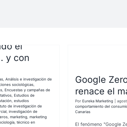
ndo el
… y con
Google Zero
as
,
Análisis e investigación de
ciones sociológicas
,
renace el m
as
,
Encuestas y campañas de
tativos
,
Estudios de
utación
,
estudios
Por
Eureka Marketing
|
agost
ituto de investigación de
comportamiento del consumi
ece el clic o
cial
,
investigación de
Canarias
eros
,
marketing
,
marketing
 contenidos?
ociología
,
técnico en
El fenómeno "Google Zer