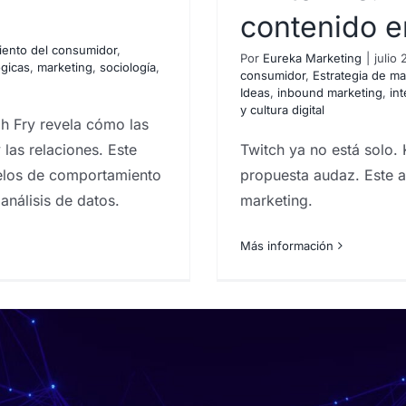
contenido e
tención: Twitch
ento del consumidor
,
ontenido en vivo
Por
Eureka Marketing
|
julio
ogicas
,
marketing
,
sociología
,
consumidor
,
Estrategia de ma
umidor
Estrategia de marketing
Ideas
,
inbound marketing
,
int
y cultura digital
s
Ideas
inbound marketing
h Fry revela cómo las
ía
tecnología y cultura digital
las relaciones. Este
Twitch ya no está solo.
delos de comportamiento
propuesta audaz. Este art
análisis de datos.
marketing.
Más información