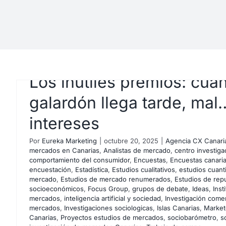
Los inútiles premios: cua
galardón llega tarde, mal
intereses
Por
Eureka Marketing
|
octubre 20, 2025
|
Agencia CX Canari
mercados en Canarias
,
Analistas de mercado
,
centro investiga
comportamiento del consumidor
,
Encuestas
,
Encuestas canari
encuestación
,
Estadística
,
Estudios cualitativos
,
estudios cuanti
mercado
,
Estudios de mercado renumerados
,
Estudios de rep
socioeconómicos
,
Focus Group
,
grupos de debate
,
Ideas
,
Inst
Google Zero: ¿Se desvan
mercados
,
inteligencia artificial y sociedad
,
Investigación comer
mercados
,
Investigaciones sociologicas
,
Islas Canarias
,
Market
renace el marketing de
Canarias
,
Proyectos estudios de mercados
,
sociobarómetro
,
s