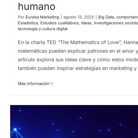
humano
La nueva batalla por la a
Por
Eureka Marketing
|
agosto 13, 2025
|
Big Data
,
comportami
vs. Kick y el futuro del c
Estadística
,
Estudios cualitativos
,
Ideas
,
Investigaciones sociol
tecnología y cultura digital
análisis sociológico aplicado
comportamiento del cons
Estudios de reputación
estudios socioeconómico
En la charla TED “The Mathematics of Love”, Hanna
inteligencia artificial y sociedad
marketing
sociolog
matemáticas pueden explicar patrones en el amor y 
artículo explora sus ideas clave y cómo estos mo
también pueden inspirar estrategias en marketing y 
Más información