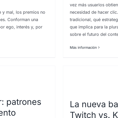
vez más usuarios obtien
 del consumidor
inteligencia
ting Canarias
e y mal, los premios no
necesidad de hacer clic.
iales. Conforman una
tradicional, qué estrat
or ego, interés y, por
que implica para la plur
sobre el futuro del conten
Más información
: patrones
La nueva bat
ento
Twitch vs. K