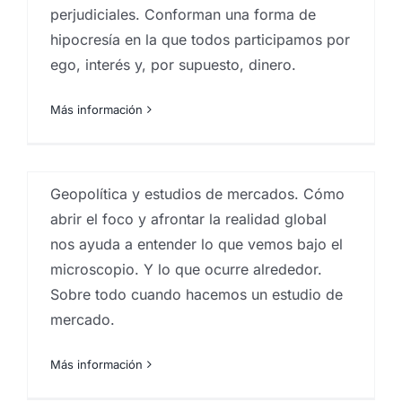
estudios de mercados
perjudiciales. Conforman una forma de
Por
Eureka Marketing
|
junio 13, 2023
|
Análisis e
hipocresía en la que todos participamos por
investigación de mercados en Canarias
,
Analistas de
ego, interés y, por supuesto, dinero.
mercado
,
Big Data
,
Big Data Analysis
,
centro
investigaciones sociológicas
,
Estudios cualitativos
,
estudios cuantitativos
,
Estudios de mercado
,
estudios
Más información
socioeconómicos
,
Instituto de investigación de
mercados
,
Investigaciones sociologicas
,
sociología
,
técnico en investigación de mercados Canarias
n
Geopolítica y estudios de mercados. Cómo
abrir el foco y afrontar la realidad global
nos ayuda a entender lo que vemos bajo el
microscopio. Y lo que ocurre alrededor.
Sobre todo cuando hacemos un estudio de
mercado.
Más información