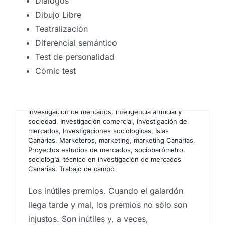
tarde, mal… y con intereses
Diálogos
Dibujo Libre
Por
Eureka Marketing
|
octubre 20, 2025
|
Agencia
CX Canarias
,
Análisis e investigación de mercados en
Teatralización
Canarias
,
Analistas de mercado
,
centro
Diferencial semántico
investigaciones sociológicas
,
comportamiento del
consumidor
,
Encuestas
,
Encuestas canarias
,
Test de personalidad
Encuestas y campañas de encuestación
,
Estadística
,
Cómic test
Estudios cualitativos
,
estudios cuantitativos
,
Estudios
de mercado
,
Estudios de mercado renumerados
,
Estudios de reputación
,
estudios socioeconómicos
,
Focus Group
,
grupos de debate
,
Ideas
,
Instituto de
investigación de mercados
,
inteligencia artificial y
sociedad
,
Investigación comercial
,
investigación de
mercados
,
Investigaciones sociologicas
,
Islas
Canarias
,
Marketeros
,
marketing
,
marketing Canarias
,
Proyectos estudios de mercados
,
sociobarómetro
,
sociología
,
técnico en investigación de mercados
Canarias
,
Trabajo de campo
Los inútiles premios. Cuando el galardón
llega tarde y mal, los premios no sólo son
La geopolítica y los
injustos. Son inútiles y, a veces,