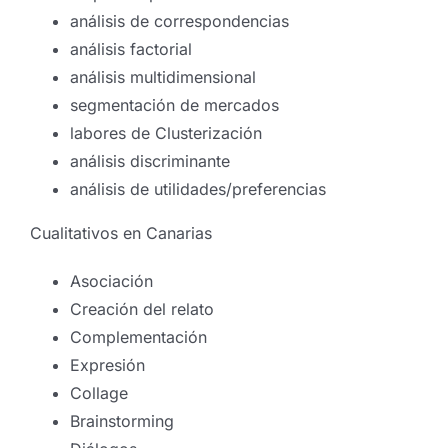
análisis de correspondencias
análisis factorial
análisis multidimensional
segmentación de mercados
labores de Clusterización
análisis discriminante
análisis de utilidades/preferencias
Cualitativos en Canarias
Asociación
Creación del relato
Complementación
Expresión
Los inútiles premios:
Collage
cuando el galardón llega
Brainstorming