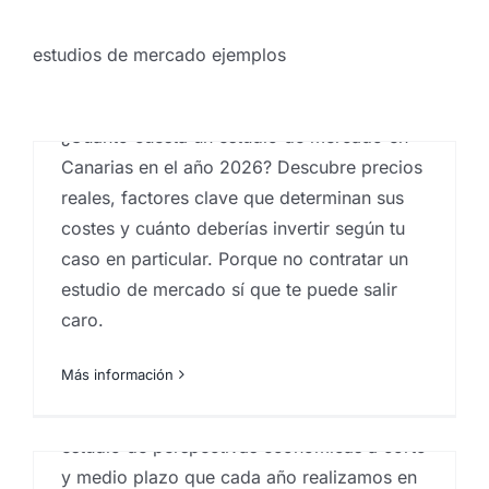
de mercado ejemplos
,
estudios de mercado en
España
,
Estudios de precios
,
Estudios de reputación
,
estudios mercado inmobiliario
,
Investigación
Todo parece ir bien, pero…
estudios de mercado ejemplos
comercial
,
investigación de mercados
,
Proyectos
¿por qué creemos que es
estudios de mercados
el peor momento para
¿Cuánto cuesta un estudio de mercado en
invertir o hacer negocios
Canarias en el año 2026? Descubre precios
en España?
reales, factores clave que determinan sus
costes y cuánto deberías invertir según tu
Por
Eureka Marketing
|
abril 10, 2024
|
Análisis e
investigación de mercados en Canarias
,
Analistas de
caso en particular. Porque no contratar un
mercado
,
Big Data
,
centro investigaciones
estudio de mercado sí que te puede salir
sociológicas
,
Estudios de mercado
,
estudios de
mercado ejemplos
,
estudios de mercado en España
,
caro.
Estudios de precios
,
estudios socioeconómicos
Más información
El análisis que publicamos en este artículo
es fruto (necesariamente un resumen) del
s
estudio de perspectivas económicas a corto
y medio plazo que cada año realizamos en