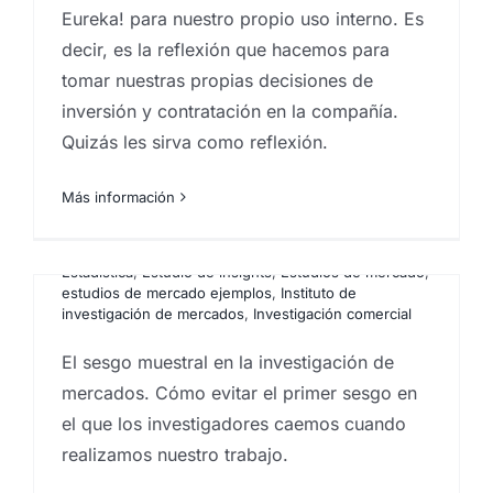
Eureka! para nuestro propio uso interno. Es
decir, es la reflexión que hacemos para
tomar nuestras propias decisiones de
inversión y contratación en la compañía.
Que es el sesgo muestral y
Quizás les sirva como reflexión.
cómo evitarlo
Más información
Por
Eureka Marketing
|
noviembre 3, 2021
|
Análisis e
investigación de mercados en Canarias
,
Analistas de
mercado
,
centro investigaciones sociológicas
,
Estadística
,
Estudio de insights
,
Estudios de mercado
,
estudios de mercado ejemplos
,
Instituto de
investigación de mercados
,
Investigación comercial
Porqué hacer una
investigación de mercados
El sesgo muestral en la investigación de
mercados. Cómo evitar el primer sesgo en
Por
Eureka Marketing
|
octubre 26, 2021
|
Análisis e
investigación de mercados en Canarias
,
Analistas de
el que los investigadores caemos cuando
mercado
,
Big Data
,
Big Data Analysis
,
Estudios de
realizamos nuestro trabajo.
mercado
,
estudios de mercado ejemplos
,
Instituto de
investigación de mercados
,
Investigación comercial
,