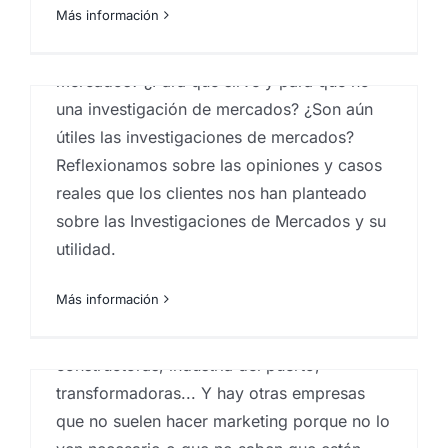
Proyectos estudios de mercados
Más información
¿Por qué hacer una investigación de
Marketing para empresas
mercados? ¿Para qué sirve y para qué no
alérgicas al marketing
una investigación de mercados? ¿Son aún
Por
Eureka Marketing
|
octubre 21, 2018
|
Agencia de
útiles las investigaciones de mercados?
marketing en las Islas Canarias
,
Consultoría de
Reflexionamos sobre las opiniones y casos
marketing
,
estudios de mercado ejemplos
,
Islas
Canarias
,
Marketeros
,
marketing
,
marketing Canarias
,
reales que los clientes nos han planteado
Marketing en Canarias
,
marketing en las palmas
sobre las Investigaciones de Mercados y su
utilidad.
Marketing para empresas alérgicas al
marketing. En España, existen una serie de
Más información
empresas que son alérgicas al marketing.
Me refiero a las empresas industriales,
constructoras, industria del puerto,
transformadoras... Y hay otras empresas
que no suelen hacer marketing porque no lo