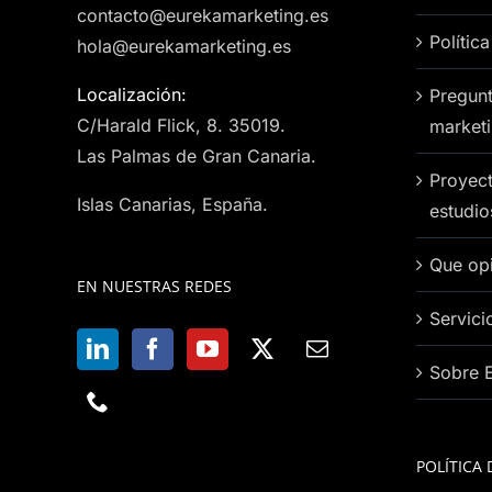
contacto@eurekamarketing.es
Polític
hola@eurekamarketing.es
Localización:
Pregunt
C/Harald Flick, 8. 35019.
market
Las Palmas de Gran Canaria.
Proyect
Islas Canarias, España.
estudi
Que opi
EN NUESTRAS REDES
Servici
Sobre 
POLÍTICA 