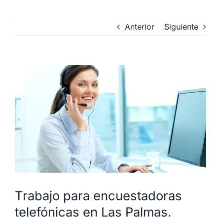
Anterior
Siguiente
Ver
imagen
más
grande
Trabajo para encuestadoras
telefónicas en Las Palmas.