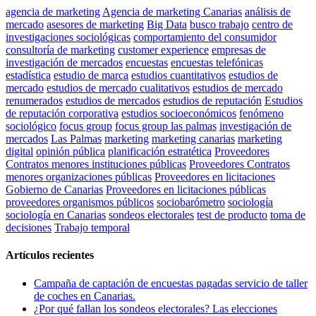
agencia de marketing
Agencia de marketing Canarias
análisis de
mercado
asesores de marketing
Big Data
busco trabajo
centro de
investigaciones sociológicas
comportamiento del consumidor
consultoría de marketing
customer experience
empresas de
investigación de mercados
encuestas
encuestas telefónicas
estadística
estudio de marca
estudios cuantitativos
estudios de
mercado
estudios de mercado cualitativos
estudios de mercado
renumerados
estudios de mercados
estudios de reputación
Estudios
de reputación corporativa
estudios socioeconómicos
fenómeno
sociológico
focus group
focus group las palmas
investigación de
mercados
Las Palmas
marketing
marketing canarias
marketing
digital
opinión pública
planificación estratética
Proveedores
Contratos menores instituciones públicas
Proveedores Contratos
menores organizaciones públicas
Proveedores en licitaciones
Gobierno de Canarias
Proveedores en licitaciones públicas
proveedores organismos públicos
sociobarómetro
sociología
sociología en Canarias
sondeos electorales
test de producto
toma de
decisiones
Trabajo temporal
Artículos recientes
Campaña de captación de encuestas pagadas servicio de taller
de coches en Canarias.
¿Por qué fallan los sondeos electorales? Las elecciones