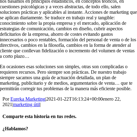
nos basamos en principios estadísticos, en conceptos teóricos, en
cuestiones psicológicas y a veces abstractas, de todo ello, salen
soluciones prácticas y aplicables al instante. Acciones de marketing qu
se aplican diariamente. Se traduce en trabajo real y tangible:
conocimiento sobre la propia empresa y el mercado, aplicación de
estrategias de comunicación, cambios en diseño, cubrir aspectos
deficitarios de la empresa, ahorro de costes evitando gastos
innecesarios o poco rentables, formación del personal de venta o de los
directivos, cambios en la filosofía, cambios en la forma de atender al
cliente que conllevan fidelización o incremento del volumen de ventas
a corto plazo…
En ocasiones esas soluciones son simples, otras son complicadas o
requieren recursos. Pero siempre son prácticas. De nuestro trabajo
siempre sacamos una guía de actuación detallada, un plan de
marketing, publicitario y de medios, argumentarios de venta… que te
permitirán corregir tus problemas de la manera más eficiente posible.
Por
Eureka Marketing
|
2021-01-22T16:13:24+00:00
enero 22,
2021
|
marketing útil
|
Comparte esta historia en tus redes.
Facebook
X
Reddit
LinkedIn
WhatsApp
Correo
¿Hablamos?
electrónico