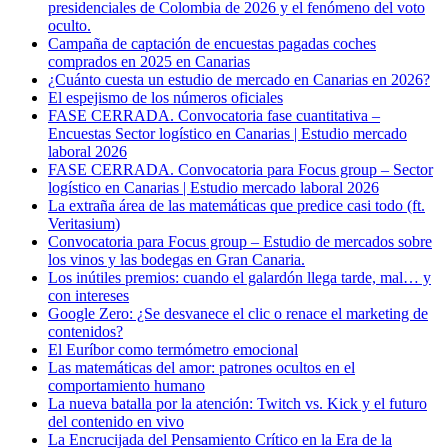
presidenciales de Colombia de 2026 y el fenómeno del voto
oculto.
Campaña de captación de encuestas pagadas coches
comprados en 2025 en Canarias
¿Cuánto cuesta un estudio de mercado en Canarias en 2026?
El espejismo de los números oficiales
FASE CERRADA. Convocatoria fase cuantitativa –
Encuestas Sector logístico en Canarias | Estudio mercado
laboral 2026
FASE CERRADA. Convocatoria para Focus group – Sector
logístico en Canarias | Estudio mercado laboral 2026
La extraña área de las matemáticas que predice casi todo (ft.
Veritasium)
Convocatoria para Focus group – Estudio de mercados sobre
los vinos y las bodegas en Gran Canaria.
Los inútiles premios: cuando el galardón llega tarde, mal… y
con intereses
Google Zero: ¿Se desvanece el clic o renace el marketing de
contenidos?
El Euríbor como termómetro emocional
Las matemáticas del amor: patrones ocultos en el
comportamiento humano
La nueva batalla por la atención: Twitch vs. Kick y el futuro
del contenido en vivo
La Encrucijada del Pensamiento Crítico en la Era de la