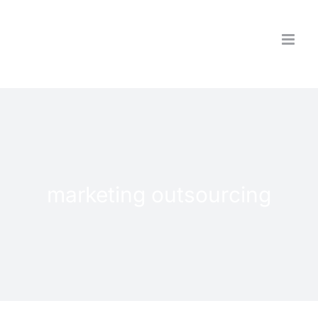
Saltar
al
contenido
marketing outsourcing