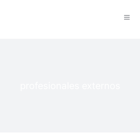
Saltar
al
contenido
profesionales externos