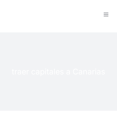
Saltar
al
contenido
traer capitales a Canarias