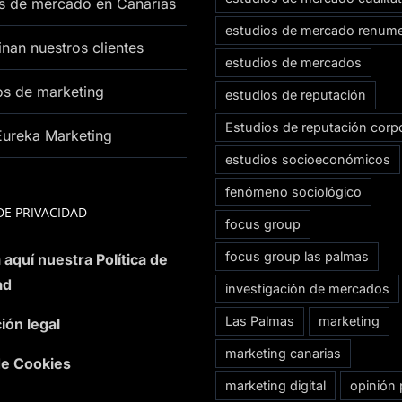
os de mercado en Canarias
estudios de mercado renum
nan nuestros clientes
estudios de mercados
os de marketing
estudios de reputación
Estudios de reputación corpo
Eureka Marketing
estudios socioeconómicos
fenómeno sociológico
DE PRIVACIDAD
focus group
focus group las palmas
 aquí nuestra Política de
ad
investigación de mercados
Las Palmas
marketing
ión legal
marketing canarias
 de Cookies
marketing digital
opinión 