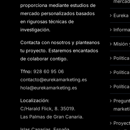
mercad
proporciona mediante estudios de
mercado personalizados basados
Eureka
en rigurosas técnicas de
investigación.
Informa
Contacta con nosotros y planteanos
Misión 
tu proyecto. Estaremos encantados
Politic
de colaborar contigo.
Tfno:
928 60 95 06
Politic
contacto@eurekamarketing.es
Polític
hola@eurekamarketing.es
Localización:
Pregunt
C/Harald Flick, 8. 35019.
market
Las Palmas de Gran Canaria.
Proyect
Islas Canarias, España.