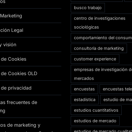
os
busco trabajo
 Marketing
centro de investigaciones
sociológicas
ción Legal
comportamiento del consum
y visión
consultoría de marketing
a de Cookies
customer experience
empresas de investigación d
a de Cookies OLD
mercados
a de privacidad
encuestas
encuestas tel
estadística
estudio de ma
as frecuentes de
ing
estudios cuantitativos
estudios de mercado
os de marketing y
estudios de mercado cualitat