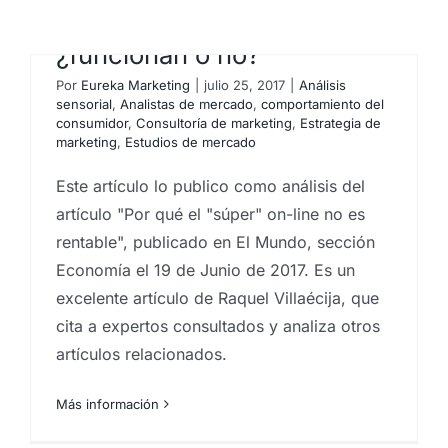
ventas en internet…
¿funcionan o no?
Por
Eureka Marketing
|
julio 25, 2017
|
Análisis
sensorial
,
Analistas de mercado
,
comportamiento del
consumidor
,
Consultoría de marketing
,
Estrategia de
marketing
,
Estudios de mercado
Este artículo lo publico como análisis del
artículo "Por qué el "súper" on-line no es
rentable", publicado en El Mundo, sección
Economía el 19 de Junio de 2017. Es un
excelente artículo de Raquel Villaécija, que
Sobre la incertidumbre y la
cita a expertos consultados y analiza otros
metodología en los
artículos relacionados.
sondeos de opinión
Más información
Por
Eureka Marketing
|
mayo 29, 2017
|
centro
investigaciones sociológicas
,
Consultoría de