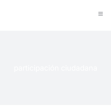
Saltar
al
contenido
participación ciudadana