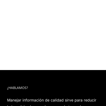
ha generado un buen sabor de boca, la
atención al cliente que prestas... Pero algo
tan sencillo es definitivo en el momento de
marcar el éxito de tus iniciativas
¿HABLAMOS?
Manejar información de calidad sirve para reducir