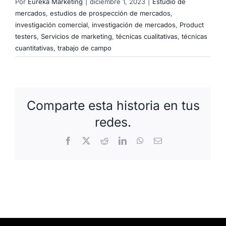
Por
Eureka Marketing
|
diciembre 1, 2023
|
Estudio de
mercados
,
estudios de prospección de mercados
,
investigación comercial
,
investigación de mercados
,
Product
testers
,
Servicios de marketing
,
técnicas cualitativas
,
técnicas
cuantitativas
,
trabajo de campo
Comparte esta historia en tus
redes.
Facebook
X
Reddit
LinkedIn
WhatsApp
Correo
electrónico