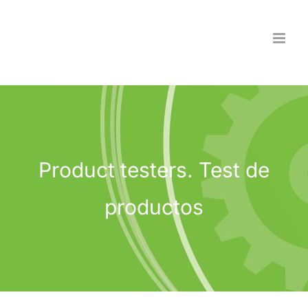
Saltar
al
contenido
Product testers. Test de
productos