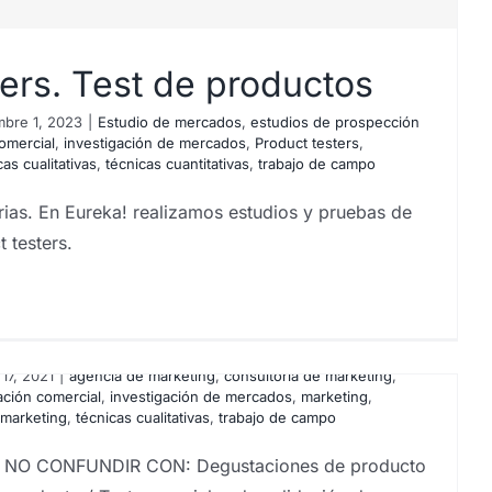
ters. Test de productos
mbre 1, 2023
|
Estudio de mercados
,
estudios de prospección
omercial
,
investigación de mercados
,
Product testers
,
cas cualitativas
,
técnicas cuantitativas
,
trabajo de campo
rias. En Eureka! realizamos estudios y pruebas de
 testers.
degustación. ¿Qué son?
17, 2021
|
agencia de marketing
,
consultoría de marketing
,
ación comercial
,
investigación de mercados
,
marketing
,
 marketing
,
técnicas cualitativas
,
trabajo de campo
n NO CONFUNDIR CON: Degustaciones de producto