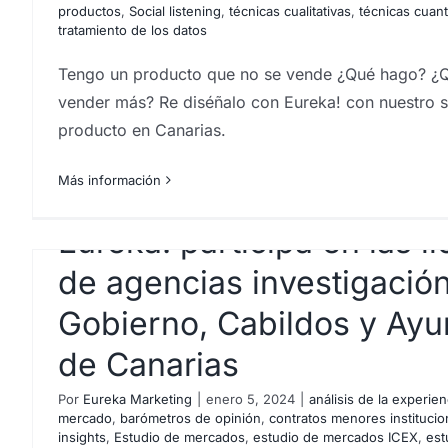
¿Dónde invert
productos
,
Social listening
,
técnicas cualitativas
,
técnicas cuant
tratamiento de los datos
Tengo un producto que no se vende ¿Qué hago? ¿
vender más? Re diséñalo con Eureka! con nuestro s
producto en Canarias.
Más información
Eureka! participa en las li
de agencias investigación
Gobierno, Cabildos y Ayu
de Canarias
Por
Eureka Marketing
|
enero 5, 2024
|
análisis de la experie
mercado
,
barómetros de opinión
,
contratos menores institucio
insights
,
Estudio de mercados
,
estudio de mercados ICEX
,
est