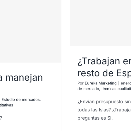
¿Trabajan en
slas? ¿Y en el
resto de Es
ca manejan
ña?
Por
Eureka Marketing
|
enero
de mercado
,
técnicas cualitat
,
Estudio de mercados
,
¿Envían presupuesto si
itativas
todas las Islas? ¿Trabaj
?
preguntas es Si.