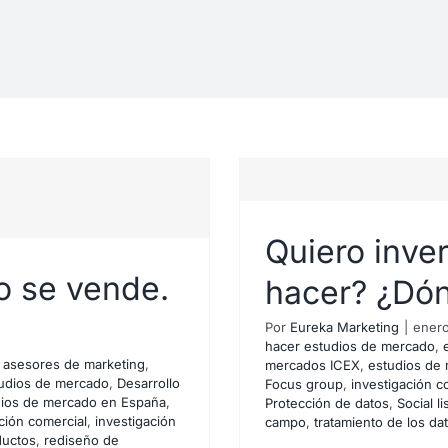
Quiero inver
o se vende.
hacer? ¿Dón
Por
Eureka Marketing
|
enero
hacer estudios de mercado
,
,
asesores de marketing
,
mercados ICEX
,
estudios de
udios de mercado
,
Desarrollo
Focus group
,
investigación c
dios de mercado en España
,
Protección de datos
,
Social l
as. ¿Qué hacer?
ción comercial
,
investigación
campo
,
tratamiento de los da
ductos
,
rediseño de