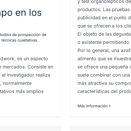
y test organolépticos de
productos. Las pruebas
mpo en los
publicidad en el punto 
que se ofrecen a los cl
El objeto de las degust
tudios de prospección de
,
técnicas cualitativas
,
o existente permitiendo 
n. ¿Qué son?
Por lo general, una aza
eldwork, es un aspecto
alimento que se muestra
e mercados. Consiste en
se ofrece una pequeña 
el investigador realiza
suele combinar con una
s, normalmente
más atractiva su compra
itativos más amplios
características del pro
Más información