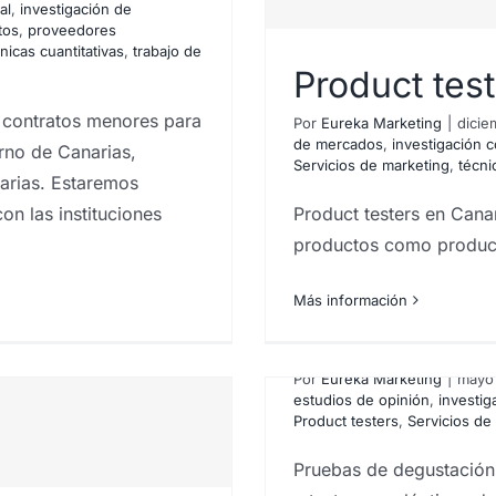
al
,
investigación de
tos
,
proveedores
nicas cuantitativas
,
trabajo de
Product tes
de productos
e contratos menores para
Por
Eureka Marketing
|
dicie
de mercados
,
investigación c
rno de Canarias,
Servicios de marketing
,
técni
narias. Estaremos
on las instituciones
Product testers en Cana
productos como product
Más información
Pruebas de 
Por
Eureka Marketing
|
mayo 
estudios de opinión
,
investig
Product testers
,
Servicios de
Pruebas de degustació