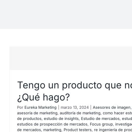
Tengo un producto que n
¿Qué hago?
Por
Eureka Marketing
|
marzo 13, 2024
|
Asesores de imagen
asesoría de marketing
,
auditoría de marketing
,
como hacer est
de productos
,
estudio de insights
,
Estudio de mercados
,
estu
Quiero invertir en Canari
estudios de prospección de mercados
,
Focus group
,
investiga
de mercados
,
marketing
,
Product testers
,
re ingeniería de pro