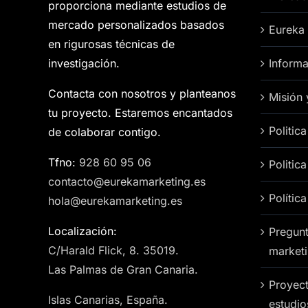
proporciona mediante estudios de
mercado personalizados basados
Eureka
en rigurosas técnicas de
investigación.
Informa
Contacta con nosotros y planteanos
Misión 
tu proyecto. Estaremos encantados
Politic
de colaborar contigo.
Tfno:
928 60 95 06
Politic
contacto@eurekamarketing.es
Polític
hola@eurekamarketing.es
Localización:
Pregunt
C/Harald Flick, 8. 35019.
market
Las Palmas de Gran Canaria.
Proyect
Islas Canarias, España.
estudi