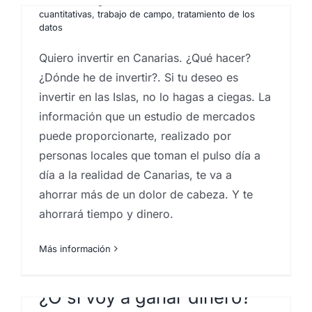
Social listening
,
técnicas cualitativas
,
técnicas
cuantitativas
,
trabajo de campo
,
tratamiento de los
datos
Quiero invertir en Canarias. ¿Qué hacer?
¿Dónde he de invertir?. Si tu deseo es
invertir en las Islas, no lo hagas a ciegas. La
información que un estudio de mercados
puede proporcionarte, realizado por
personas locales que toman el pulso día a
día a la realidad de Canarias, te va a
ahorrar más de un dolor de cabeza. Y te
ahorrará tiempo y dinero.
¿Cómo sé si un producto va
Más información
a funcionar en el mercado?
¿O si voy a ganar dinero?