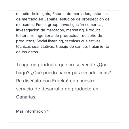
marketing
,
auditoría de marketing
,
como hacer
estudios de mercado
,
Desarrollo de productos
,
estudio de insights
,
Estudio de mercados
,
estudios
de mercado en España
,
estudios de prospección de
mercados
,
Focus group
,
investigación comercial
,
investigación de mercados
,
marketing
,
Product
testers
,
re ingeniería de productos
,
rediseño de
productos
,
Social listening
,
técnicas cualitativas
,
técnicas cuantitativas
,
trabajo de campo
,
tratamiento
de los datos
Quiero invertir en Canarias.
Tengo un producto que no se vende ¿Qué
¿Qué hacer? ¿Dónde
hago? ¿Qué puedo hacer para vender más?
Re diséñalo con Eureka! con nuestro
invertir?
servicio de desarrollo de producto en
Por
Eureka Marketing
|
enero 26, 2024
|
analistas de
Canarias.
datos
,
analistas de mercado
,
como hacer estudios de
mercado
,
estudio de insights
,
Estudio de mercados
,
estudio de mercados ICEX
,
estudios de mercado en
Más información
España
,
estudios de prospección de mercados
,
Focus group
,
investigación comercial
,
investigación
de mercados
,
pequeño negocio
,
Protección de datos
,