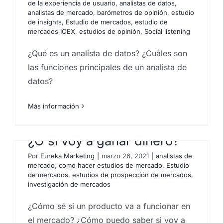
de la experiencia de usuario
,
analistas de datos
,
analistas de mercado
,
barómetros de opinión
,
estudio
de insights
,
Estudio de mercados
,
estudio de
mercados ICEX
,
estudios de opinión
,
Social listening
¿Qué es un analista de datos? ¿Cuáles son
las funciones principales de un analista de
datos?
¿Cómo sé si un producto va
Más información
a funcionar en el mercado?
¿O si voy a ganar dinero?
Por
Eureka Marketing
|
marzo 26, 2021
|
analistas de
mercado
,
como hacer estudios de mercado
,
Estudio
de mercados
,
estudios de prospección de mercados
,
investigación de mercados
¿Cómo sé si un producto va a funcionar en
el mercado? ¿Cómo puedo saber si voy a