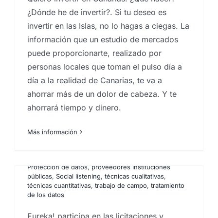
Eureka! participa en las
¿Dónde he de invertir?. Si tu deseo es
invertir en las Islas, no lo hagas a ciegas. La
licitaciones de agencias
información que un estudio de mercados
investigación del Gobierno,
puede proporcionarte, realizado por
Cabildos y Ayuntamientos
personas locales que toman el pulso día a
de Canarias
día a la realidad de Canarias, te va a
ahorrar más de un dolor de cabeza. Y te
Por
Eureka Marketing
|
enero 5, 2024
|
análisis de la
experiencia de usuario
,
analistas de mercado
,
ahorrará tiempo y dinero.
barómetros de opinión
,
contratos menores
instituciones públicas
,
estudio de insights
,
Estudio de
mercados
,
estudio de mercados ICEX
,
estudios de
Más información
opinión
,
estudios de prospección de mercados
,
Focus group
,
investigación comercial
,
investigación
de mercados
,
licitaciones gobierno de Canarias
,
Protección de datos
,
proveedores instituciones
públicas
,
Social listening
,
técnicas cualitativas
,
técnicas cuantitativas
,
trabajo de campo
,
tratamiento
de los datos
Eureka! participa en las licitaciones y