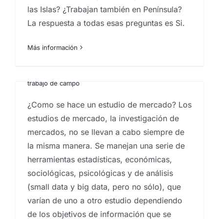
las Islas? ¿Trabajan también en Península?
Como se hace un estudio
La respuesta a todas esas preguntas es Si.
de mercados
Más información
Por
Eureka Marketing
|
enero 22, 2021
|
analistas de
mercado
,
Estudio de mercados
,
investigación de
mercados
,
técnicas cualitativas
,
técnicas cuantitativas
,
trabajo de campo
¿Como se hace un estudio de mercado? Los
estudios de mercado, la investigación de
mercados, no se llevan a cabo siempre de
la misma manera. Se manejan una serie de
herramientas estadísticas, económicas,
sociológicas, psicológicas y de análisis
(small data y big data, pero no sólo), que
varían de uno a otro estudio dependiendo
de los objetivos de información que se