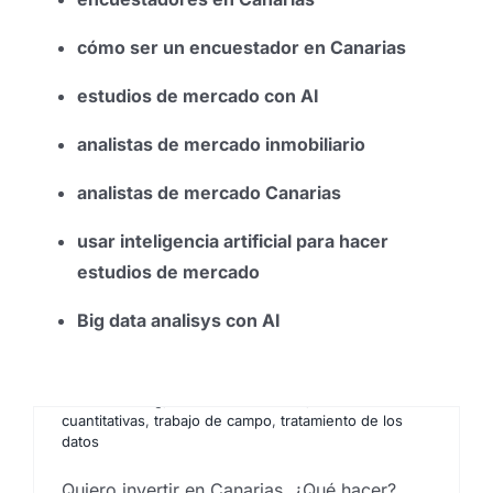
cómo ser un encuestador en Canarias
estudios de mercado con AI
Quiero invertir en Canarias.
analistas de mercado inmobiliario
¿Qué hacer? ¿Dónde
analistas de mercado Canarias
invertir?
usar inteligencia artificial para hacer
Por
Eureka Marketing
|
enero 26, 2024
|
analistas de
estudios de mercado
datos
,
analistas de mercado
,
como hacer estudios de
mercado
,
estudio de insights
,
Estudio de mercados
,
estudio de mercados ICEX
,
estudios de mercado en
Big data analisys con AI
España
,
estudios de prospección de mercados
,
Focus group
,
investigación comercial
,
investigación
de mercados
,
pequeño negocio
,
Protección de datos
,
Social listening
,
técnicas cualitativas
,
técnicas
cuantitativas
,
trabajo de campo
,
tratamiento de los
datos
Quiero invertir en Canarias. ¿Qué hacer?