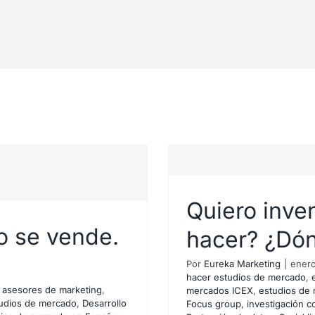
Quiero inver
o se vende.
hacer? ¿Dón
Por
Eureka Marketing
|
enero
hacer estudios de mercado
,
,
asesores de marketing
,
mercados ICEX
,
estudios de
udios de mercado
,
Desarrollo
Focus group
,
investigación c