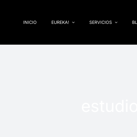
Saltar
al
contenido
INICIO
EUREKA!
SERVICIOS
B
estudi