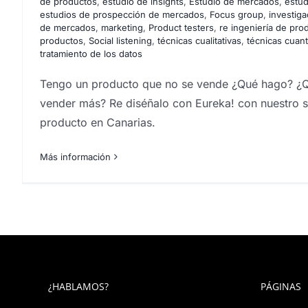
de productos
,
estudio de insights
,
Estudio de mercados
,
estu
Quiero invertir en Canari
estudios de prospección de mercados
,
Focus group
,
investiga
de mercados
,
marketing
,
Product testers
,
re ingeniería de pro
¿Dónde invert
productos
,
Social listening
,
técnicas cualitativas
,
técnicas cuant
tratamiento de los datos
Tengo un producto que no se vende ¿Qué hago? ¿
vender más? Re diséñalo con Eureka! con nuestro s
producto en Canarias.
Más información
¿HABLAMOS?
PÁGINAS