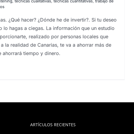
istening
,
técnicas cualitativas
,
técnicas cuantitativas
,
trabajo de
tos
ias. ¿Qué hacer? ¿Dónde he de invertir?. Si tu deseo
, no lo hagas a ciegas. La información que un estudio
orcionarte, realizado por personas locales que
 a la realidad de Canarias, te va a ahorrar más de
e ahorrará tiempo y dinero.
ARTÍCULOS RECIENTES