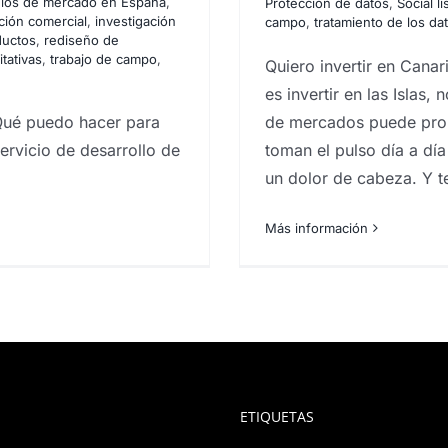
dios de mercado en España
,
Protección de datos
,
Social l
as. ¿Qué hacer?
ción comercial
,
investigación
campo
,
tratamiento de los da
ductos
,
rediseño de
ir?
itativas
,
trabajo de campo
,
Quiero invertir en Canar
es invertir en las Islas
Qué puedo hacer para
de mercados puede prop
ervicio de desarrollo de
toman el pulso día a día
un dolor de cabeza. Y t
Más información
ETIQUETAS