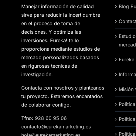
Manejar información de calidad
Blog Eu
sirve para reducir la incertidumbre
Contac
en el proceso de toma de
decisiones. Y optimiza las
Estudio
inversiones. Eureka! te lo
mercad
proporciona mediante estudios de
mercado personalizados basados
Eureka
en rigurosas técnicas de
investigación.
Informa
Contacta con nosotros y planteanos
Misión 
tu proyecto. Estaremos encantados
Politic
de colaborar contigo.
Tfno:
928 60 95 06
Politic
contacto@eurekamarketing.es
Polític
hola@eurekamarketing.es