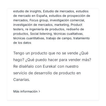
marketing
,
auditoría de marketing
,
como hacer
estudios de mercado
,
Desarrollo de productos
,
estudio de insights
,
Estudio de mercados
,
estudios
de mercado en España
,
estudios de prospección de
mercados
,
Focus group
,
investigación comercial
,
investigación de mercados
,
marketing
,
Product
testers
,
re ingeniería de productos
,
rediseño de
productos
,
Social listening
,
técnicas cualitativas
,
técnicas cuantitativas
,
trabajo de campo
,
tratamiento
de los datos
Tengo un producto que no se vende ¿Qué
hago? ¿Qué puedo hacer para vender más?
Re diséñalo con Eureka! con nuestro
servicio de desarrollo de producto en
Canarias.
Pruebas de degustación.
Más información
¿Qué son?
Por
Eureka Marketing
|
mayo 17, 2021
|
agencia de