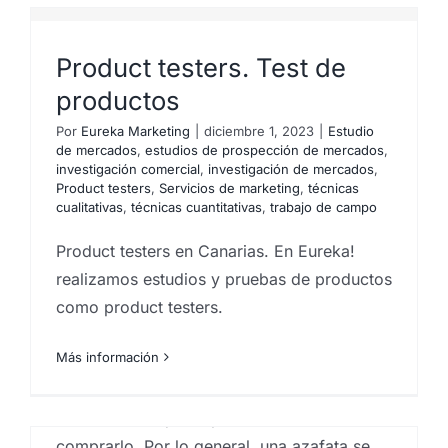
marketing
,
consultoría de marketing
,
estudios de
opinión
,
investigación comercial
,
investigación de
mercados
,
marketing
,
Product testers
,
Servicios de
Product testers. Test de
marketing
,
técnicas cualitativas
,
trabajo de campo
productos
Pruebas de degustación NO CONFUNDIR
Por
Eureka Marketing
|
diciembre 1, 2023
|
Estudio
CON: Degustaciones de producto y test
de mercados
,
estudios de prospección de mercados
,
organolépticos de producto / Test
investigación comercial
,
investigación de mercados
,
Product testers
,
Servicios de marketing
,
técnicas
sensoriales de validación de productos. Las
cualitativas
,
técnicas cuantitativas
,
trabajo de campo
pruebas de degustaciones de producto en
PLV o como publicidad en el punto de venta
Product testers en Canarias. En Eureka!
son pruebas de uno o varios productos que
realizamos estudios y pruebas de productos
se ofrecen a los clientes que visitan un
como product testers.
supermercado o hipermercado. El objeto de
Más información
las degustaciones es potenciar la venta de
un producto nuevo o existente permitiendo
a los clientes que lo prueben antes de
comprarlo. Por lo general, una azafata se