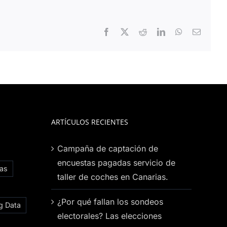
Facebook
X
Reddit
LinkedIn
WhatsApp
Correo
electrón
ARTÍCULOS RECIENTES
Campaña de captación de
encuestas pagadas servicio de
ias
taller de coches en Canarias.
¿Por qué fallan los sondeos
g Data
electorales? Las elecciones