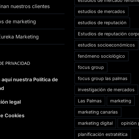
estudios de mercado renum
nan nuestros clientes
estudios de mercados
os de marketing
estudios de reputación
Estudios de reputación corpo
Eureka Marketing
estudios socioeconómicos
fenómeno sociológico
DE PRIVACIDAD
focus group
focus group las palmas
 aquí nuestra Política de
ad
investigación de mercados
Las Palmas
marketing
ión legal
marketing canarias
 de Cookies
marketing digital
opinión 
planificación estratética