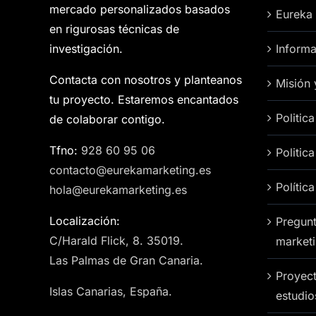
mercado personalizados basados
Eureka
en rigurosas técnicas de
investigación.
Informa
Contacta con nosotros y planteanos
Misión 
tu proyecto. Estaremos encantados
Politic
de colaborar contigo.
Tfno:
928 60 95 06
Politic
contacto@eurekamarketing.es
Polític
hola@eurekamarketing.es
Localización:
Pregunt
C/Harald Flick, 8. 35019.
market
Las Palmas de Gran Canaria.
Proyect
Islas Canarias, España.
estudi