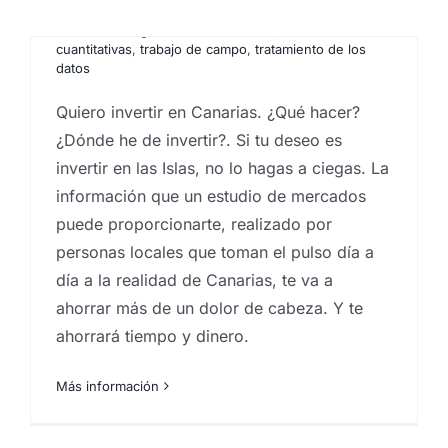
de mercados
,
pequeño negocio
,
Protección de datos
,
Social listening
,
técnicas cualitativas
,
técnicas
cuantitativas
,
trabajo de campo
,
tratamiento de los
datos
Quiero invertir en Canarias. ¿Qué hacer?
Eureka! participa en las
¿Dónde he de invertir?. Si tu deseo es
invertir en las Islas, no lo hagas a ciegas. La
licitaciones de agencias
información que un estudio de mercados
investigación del Gobierno,
puede proporcionarte, realizado por
Cabildos y Ayuntamientos
personas locales que toman el pulso día a
de Canarias
día a la realidad de Canarias, te va a
ahorrar más de un dolor de cabeza. Y te
Por
Eureka Marketing
|
enero 5, 2024
|
análisis de la
experiencia de usuario
,
analistas de mercado
,
ahorrará tiempo y dinero.
barómetros de opinión
,
contratos menores
instituciones públicas
,
estudio de insights
,
Estudio de
mercados
,
estudio de mercados ICEX
,
estudios de
Más información
opinión
,
estudios de prospección de mercados
,
Focus group
,
investigación comercial
,
investigación
de mercados
,
licitaciones gobierno de Canarias
,