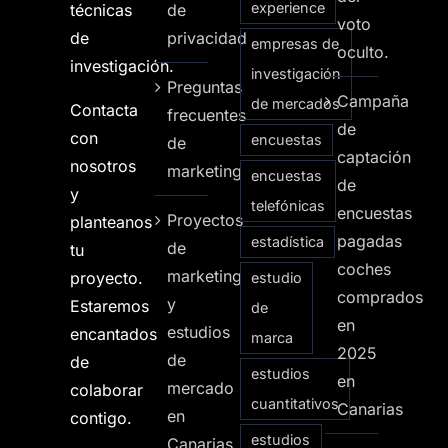
experience
técnicas
de
voto
de
privacidad
empresas de
oculto.
investigación.
investigación
Preguntas
Campaña
de mercados
Contacta
frecuentes
de
con
encuestas
de
captación
nosotros
marketing
encuestas
de
y
telefónicas
encuestas
Proyectos
planteanos
pagadas
estadística
de
tu
coches
marketing
proyecto.
estudio
comprados
y
Estaremos
de
en
estudios
encantados
marca
2025
de
de
estudios
en
mercado
colaborar
cuantitativos
Canarias
en
contigo.
estudios
Canarias