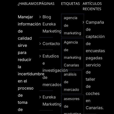
¿HABLAMOS?
PÁGINAS
ETIQUETAS
ARTÍCULOS
RECIENTES
Manejar
Blog
agencia
Campaña
información
Eureka
de
de
de
Marketing
marketing
captación
calidad
Agencia
Contacto
de
sirve
de
encuestas
para
Estudios
marketing
pagadas
reducir
e
servicio
Canarias
la
investigación
de
incertidumbre
análisis
de
taller
en el
de
mercados
de
proceso
mercado
coches
de
Eureka
asesores
en
toma
Marketing
de
Canarias.
de
marketing