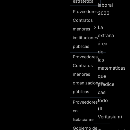
estratética
laboral
Proveedores
2026
Contratos
La
menores
extraña
instituciones
área
públicas
de
Proveedores
las
Contratos
matemáticas
menores
que
organizaciones
predice
públicas
casi
todo
Proveedores
(ft.
en
Veritasium)
licitaciones
Gobierno de