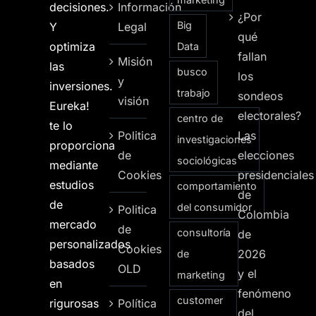
decisiones.
Información
¿Por
Big
Y
Legal
qué
optimiza
Data
fallan
Misión
las
busco
los
y
inversiones.
trabajo
sondeos
visión
Eureka!
electorales?
centro de
te lo
Politica
Las
investigaciones
proporciona
de
elecciones
sociológicas
mediante
Cookies
presidenciales
estudios
comportamiento
de
de
del consumidor
Politica
Colombia
mercado
de
consultoría
de
personalizados
Cookies
2026
de
basados
OLD
y el
marketing
en
fenómeno
customer
rigurosas
Política
del