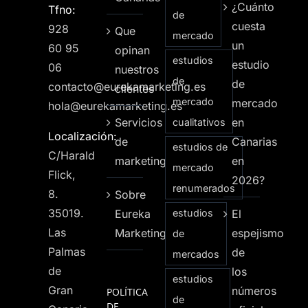
¿Cuánto
Tfno:
de
cuesta
928
Que
mercado
un
60 95
opinan
estudios
estudio
06
nuestros
de
de
contacto@eurekamarketing.es
clientes
mercado
mercado
hola@eurekamarketing.es
Servicios
en
cualitativos
Localización:
de
Canarias
estudios de
C/Harald
marketing
en
mercado
Flick,
2026?
renumerados
8.
Sobre
35019.
Eureka
estudios
El
Las
Marketing
espejismo
de
Palmas
de
mercados
de
los
estudios
Gran
números
POLÍTICA
de
DE