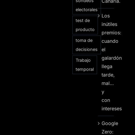
sondeos
Canaria.
electorales
Los
test de
inútiles
producto
premios:
toma de
cuando
el
decisiones
galardón
Trabajo
llega
temporal
tarde,
mal…
y
con
intereses
Google
Zero: