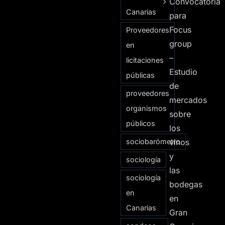
Convocatoria
Canarias
para
Focus
Proveedores
group
en
–
licitaciones
Estudio
públicas
de
proveedores
mercados
organismos
sobre
públicos
los
sociobarómetro
vinos
y
sociología
las
sociología
bodegas
en
en
Canarias
Gran