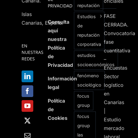
Canaria.
oficiales
PRIVACIDAD
reputación
Islas
FASE
Estudios
Consulta
Canarias, España.
CERRADA.
de
aquí
Convocatoria
reputación
nuestra
fase
corporativa
EN
Política
cuantitativa
NUESTRAS
estudios
de
REDES
–
Privacidad
socioeconómicos
Encuestas
fenómeno
Sector
Información
logístico
sociológico
legal
en
focus
Política
Canarias
group
de
|
focus
Cookies
Estudio
group
mercado
las
laboral