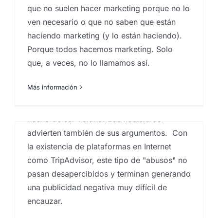
Canarias
,
Marketeros
,
Proyectos customer
que no suelen hacer marketing porque no lo
experience
ven necesario o que no saben que están
haciendo marketing (y lo están haciendo).
Me hago eco aquí de un artículo de El
Porque todos hacemos marketing. Solo
Confidencial sobre las "Clavadas del
que, a veces, no lo llamamos así.
Verano", es decir, el aumento de precios
que existe en las zonas turísticas de toda
Más información
España en el ámbito de la hostelería.Unos
dicen que pagan el sitio, otros que pagan el
hecho de ser verano. Los hosteleros
advierten también de sus argumentos. Con
la existencia de plataformas en Internet
como TripAdvisor, este tipo de "abusos" no
pasan desapercibidos y terminan generando
una publicidad negativa muy difícil de
encauzar.